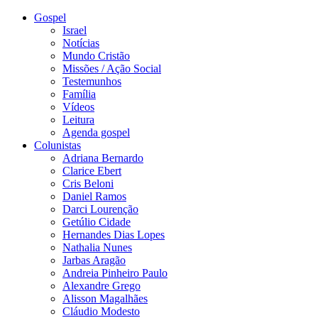
Gospel
Israel
Notícias
Mundo Cristão
Missões / Ação Social
Testemunhos
Família
Vídeos
Leitura
Agenda gospel
Colunistas
Adriana Bernardo
Clarice Ebert
Cris Beloni
Daniel Ramos
Darci Lourenção
Getúlio Cidade
Hernandes Dias Lopes
Nathalia Nunes
Jarbas Aragão
Andreia Pinheiro Paulo
Alexandre Grego
Alisson Magalhães
Cláudio Modesto