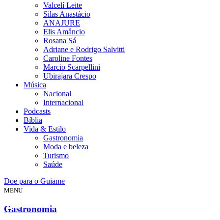
Valcelí Leite
Silas Anastácio
ANAJURE
Elis Amâncio
Rosana Sá
Adriane e Rodrigo Salvitti
Caroline Fontes
Marcio Scarpellini
Ubirajara Crespo
Música
Nacional
Internacional
Podcasts
Bíblia
Vida & Estilo
Gastronomia
Moda e beleza
Turismo
Saúde
Doe para o Guiame
MENU
Gastronomia