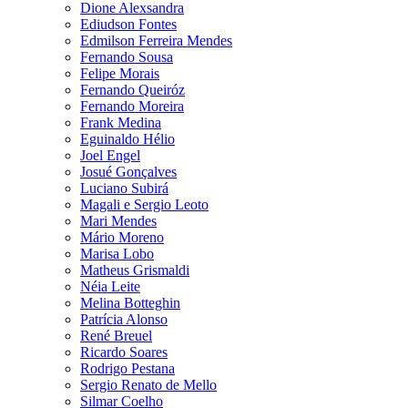
Dione Alexsandra
Ediudson Fontes
Edmilson Ferreira Mendes
Fernando Sousa
Felipe Morais
Fernando Queiróz
Fernando Moreira
Frank Medina
Eguinaldo Hélio
Joel Engel
Josué Gonçalves
Luciano Subirá
Magali e Sergio Leoto
Mari Mendes
Mário Moreno
Marisa Lobo
Matheus Grismaldi
Néia Leite
Melina Botteghin
Patrícia Alonso
René Breuel
Ricardo Soares
Rodrigo Pestana
Sergio Renato de Mello
Silmar Coelho