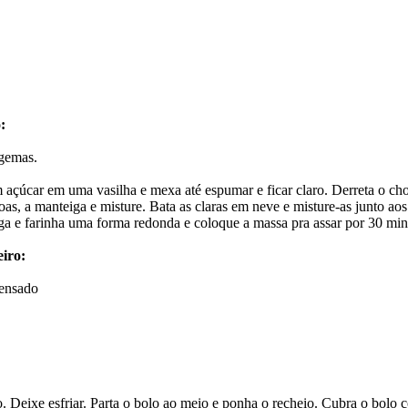
:
 gemas.
açúcar em uma vasilha e mexa até espumar e ficar claro. Derreta o choc
oas, a manteiga e misture. Bata as claras em neve e misture-as junto aos
a e farinha uma forma redonda e coloque a massa pra assar por 30 min
iro:
densado
 Deixe esfriar. Parta o bolo ao meio e ponha o recheio. Cubra o bol