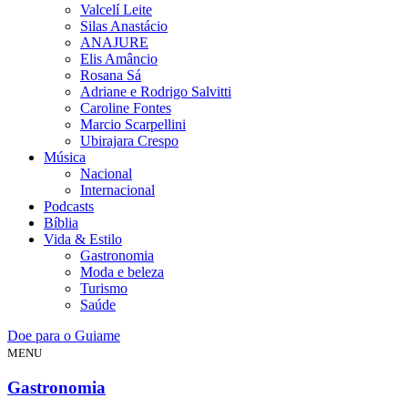
Valcelí Leite
Silas Anastácio
ANAJURE
Elis Amâncio
Rosana Sá
Adriane e Rodrigo Salvitti
Caroline Fontes
Marcio Scarpellini
Ubirajara Crespo
Música
Nacional
Internacional
Podcasts
Bíblia
Vida & Estilo
Gastronomia
Moda e beleza
Turismo
Saúde
Doe para o Guiame
MENU
Gastronomia