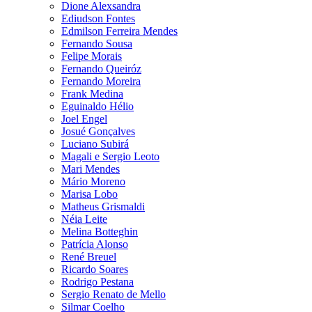
Dione Alexsandra
Ediudson Fontes
Edmilson Ferreira Mendes
Fernando Sousa
Felipe Morais
Fernando Queiróz
Fernando Moreira
Frank Medina
Eguinaldo Hélio
Joel Engel
Josué Gonçalves
Luciano Subirá
Magali e Sergio Leoto
Mari Mendes
Mário Moreno
Marisa Lobo
Matheus Grismaldi
Néia Leite
Melina Botteghin
Patrícia Alonso
René Breuel
Ricardo Soares
Rodrigo Pestana
Sergio Renato de Mello
Silmar Coelho