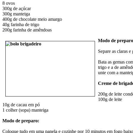
8 ovos
300g de açúcar
300g manteiga
400g de chocolate meio amargo
40g farinha de trigo
200g farinha de amêndoas
Modo de preparo
Separe as claras e
Bata as gemas com 
trigo e a de amênd
unte com a manteig
Creme de brigade
200g de leite con
100g de leite
10g de cacau em pó
1 colher (sopa) manteiga
Modo de preparo:
Coloque tudo em uma panela e cozinhe por 10 minutos em fogo baixo.