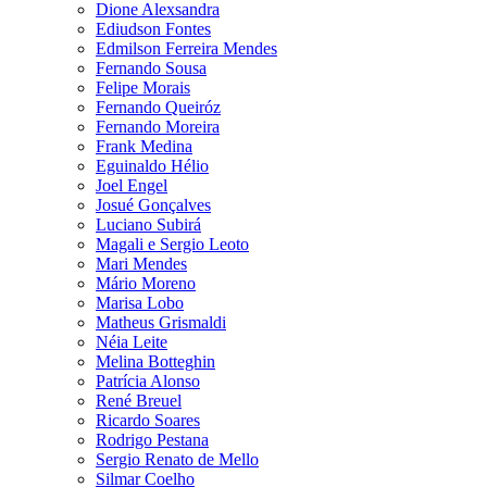
Dione Alexsandra
Ediudson Fontes
Edmilson Ferreira Mendes
Fernando Sousa
Felipe Morais
Fernando Queiróz
Fernando Moreira
Frank Medina
Eguinaldo Hélio
Joel Engel
Josué Gonçalves
Luciano Subirá
Magali e Sergio Leoto
Mari Mendes
Mário Moreno
Marisa Lobo
Matheus Grismaldi
Néia Leite
Melina Botteghin
Patrícia Alonso
René Breuel
Ricardo Soares
Rodrigo Pestana
Sergio Renato de Mello
Silmar Coelho