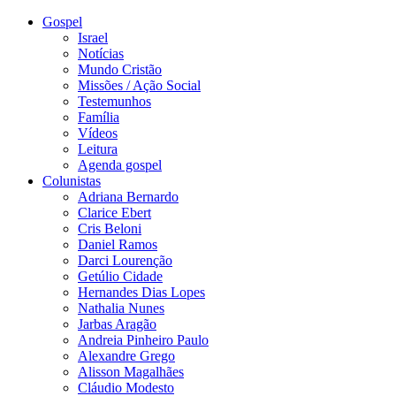
Gospel
Israel
Notícias
Mundo Cristão
Missões / Ação Social
Testemunhos
Família
Vídeos
Leitura
Agenda gospel
Colunistas
Adriana Bernardo
Clarice Ebert
Cris Beloni
Daniel Ramos
Darci Lourenção
Getúlio Cidade
Hernandes Dias Lopes
Nathalia Nunes
Jarbas Aragão
Andreia Pinheiro Paulo
Alexandre Grego
Alisson Magalhães
Cláudio Modesto