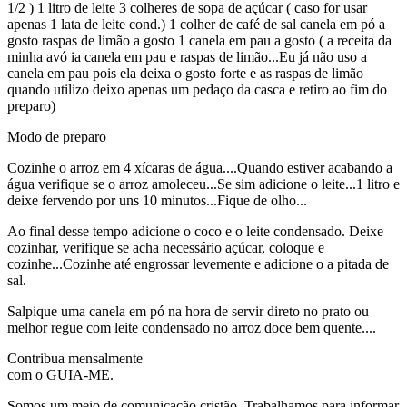
1/2 ) 1 litro de leite 3 colheres de sopa de açúcar ( caso for usar
apenas 1 lata de leite cond.) 1 colher de café de sal canela em pó a
gosto raspas de limão a gosto 1 canela em pau a gosto ( a receita da
minha avó ia canela em pau e raspas de limão...Eu já não uso a
canela em pau pois ela deixa o gosto forte e as raspas de limão
quando utilizo deixo apenas um pedaço da casca e retiro ao fim do
preparo)
Modo de preparo
Cozinhe o arroz em 4 xícaras de água....Quando estiver acabando a
água verifique se o arroz amoleceu...Se sim adicione o leite...1 litro e
deixe fervendo por uns 10 minutos...Fique de olho...
Ao final desse tempo adicione o coco e o leite condensado. Deixe
cozinhar, verifique se acha necessário açúcar, coloque e
cozinhe...Cozinhe até engrossar levemente e adicione o a pitada de
sal.
Salpique uma canela em pó na hora de servir direto no prato ou
melhor regue com leite condensado no arroz doce bem quente....
Contribua mensalmente
com o GUIA-ME.
Somos um meio de comunicação cristão. Trabalhamos para informar