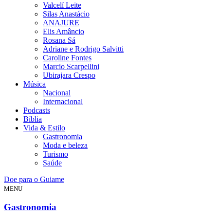
Valcelí Leite
Silas Anastácio
ANAJURE
Elis Amâncio
Rosana Sá
Adriane e Rodrigo Salvitti
Caroline Fontes
Marcio Scarpellini
Ubirajara Crespo
Música
Nacional
Internacional
Podcasts
Bíblia
Vida & Estilo
Gastronomia
Moda e beleza
Turismo
Saúde
Doe para o Guiame
MENU
Gastronomia