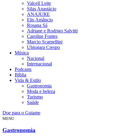
Valcelí Leite
Silas Anastácio
ANAJURE
Elis Amâncio
Rosana Sá
Adriane e Rodrigo Salvitti
Caroline Fontes
Marcio Scarpellini
Ubirajara Crespo
Música
Nacional
Internacional
Podcasts
Bíblia
Vida & Estilo
Gastronomia
Moda e beleza
Turismo
Saúde
Doe para o Guiame
MENU
Gastronomia