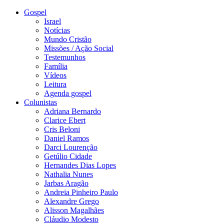
Gospel
Israel
Notícias
Mundo Cristão
Missões / Ação Social
Testemunhos
Família
Vídeos
Leitura
Agenda gospel
Colunistas
Adriana Bernardo
Clarice Ebert
Cris Beloni
Daniel Ramos
Darci Lourenção
Getúlio Cidade
Hernandes Dias Lopes
Nathalia Nunes
Jarbas Aragão
Andreia Pinheiro Paulo
Alexandre Grego
Alisson Magalhães
Cláudio Modesto