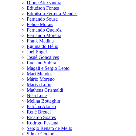
Dione Alexsandra
Ediudson Fontes
Edmilson Ferreira Mendes
Fernando Sousa
Felipe Morais
Fernando Queiróz
Fernando Moreira
Frank Medina
Eguinaldo Hélio
Joel Engel
Josué Gonçalves
Luciano Subirá
Magali e Sergio Leoto
Mari Mendes
Mário Moreno
Marisa Lobo
Matheus Grismaldi
Néia Leite
Melina Botteghin
Patrícia Alonso
René Breuel
Ricardo Soares
Rodrigo Pestana
Sergio Renato de Mello
Silmar Coelho