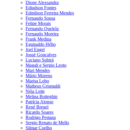
Dione Alexsandra
Ediudson Fontes
Edmilson Ferreira Mendes
Fernando Sousa
Felipe Morais
Fernando Queiróz
Fernando Moreira
Frank Medina
Eguinaldo Hélio
Joel Engel
Josué Gonçalves
Luciano Subirá
Magali e Sergio Leoto
Mari Mendes
Mário Moreno
Marisa Lobo
Matheus Grismaldi
Néia Leite
Melina Botteghin
Patrícia Alonso
René Breuel
Ricardo Soares
Rodrigo Pestana
Sergio Renato de Mello
Silmar Coelho