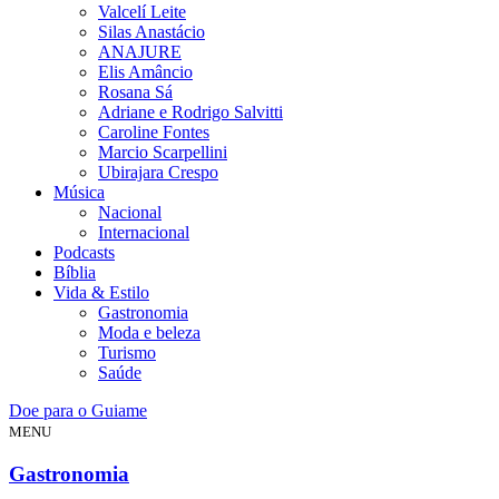
Valcelí Leite
Silas Anastácio
ANAJURE
Elis Amâncio
Rosana Sá
Adriane e Rodrigo Salvitti
Caroline Fontes
Marcio Scarpellini
Ubirajara Crespo
Música
Nacional
Internacional
Podcasts
Bíblia
Vida & Estilo
Gastronomia
Moda e beleza
Turismo
Saúde
Doe para o Guiame
MENU
Gastronomia