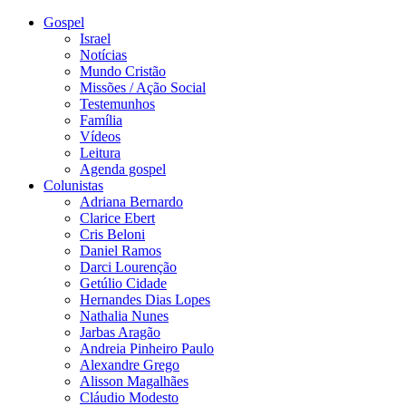
Gospel
Israel
Notícias
Mundo Cristão
Missões / Ação Social
Testemunhos
Família
Vídeos
Leitura
Agenda gospel
Colunistas
Adriana Bernardo
Clarice Ebert
Cris Beloni
Daniel Ramos
Darci Lourenção
Getúlio Cidade
Hernandes Dias Lopes
Nathalia Nunes
Jarbas Aragão
Andreia Pinheiro Paulo
Alexandre Grego
Alisson Magalhães
Cláudio Modesto