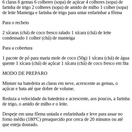
6 claras 6 gemas 6 colheres (sopa) de açúcar 4 colheres (sopa) de
farinha de trigo 2 colheres (sopa) de amido de milho 1 colher (sopa)
de leite Manteiga e farinha de trigo para untar enfarinhar a fôrma
Para o recheio
2 xícaras (chá) de coco fresco ralado 1 xícara (chá) de leite
condensado 1 colher (chá) de manteiga
Para a cobertura
1 pacote de pó para maria mole de coco (50g) 1 xícara (chá) de água
quente 1 xícara (chá) de açúcar 1 xícara (chá) de coco fresco em fita
MODO DE PREPARO
Misture na batedeira as claras em neve, acrescente as gemas, o
açúcar e bata até que dobre de volume.
Reduza a velocidade da batedeira e acrescente, aos poucos, a farinha
de trigo, o amido de milho e o leite.
Despeje em uma fôrma untada e enfarinhada e leve para assar no
forno médio (180ºC) preaquecido por cerca de 20 minutos ou até
que esteja dourado.