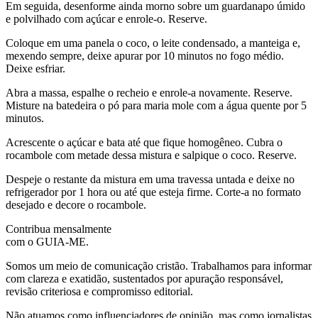
Em seguida, desenforme ainda morno sobre um guardanapo úmido
e polvilhado com açúcar e enrole-o. Reserve.
Coloque em uma panela o coco, o leite condensado, a manteiga e,
mexendo sempre, deixe apurar por 10 minutos no fogo médio.
Deixe esfriar.
Abra a massa, espalhe o recheio e enrole-a novamente. Reserve.
Misture na batedeira o pó para maria mole com a água quente por 5
minutos.
Acrescente o açúcar e bata até que fique homogêneo. Cubra o
rocambole com metade dessa mistura e salpique o coco. Reserve.
Despeje o restante da mistura em uma travessa untada e deixe no
refrigerador por 1 hora ou até que esteja firme. Corte-a no formato
desejado e decore o rocambole.
Contribua mensalmente
com o GUIA-ME.
Somos um meio de comunicação cristão. Trabalhamos para informar
com clareza e exatidão, sustentados por apuração responsável,
revisão criteriosa e compromisso editorial.
Não atuamos como influenciadores de opinião, mas como jornalistas