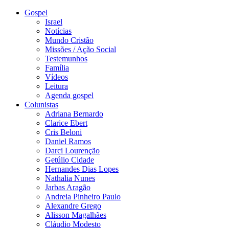
Gospel
Israel
Notícias
Mundo Cristão
Missões / Ação Social
Testemunhos
Família
Vídeos
Leitura
Agenda gospel
Colunistas
Adriana Bernardo
Clarice Ebert
Cris Beloni
Daniel Ramos
Darci Lourenção
Getúlio Cidade
Hernandes Dias Lopes
Nathalia Nunes
Jarbas Aragão
Andreia Pinheiro Paulo
Alexandre Grego
Alisson Magalhães
Cláudio Modesto