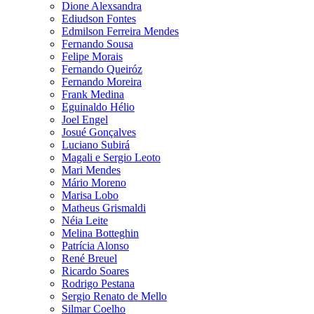
Dione Alexsandra
Ediudson Fontes
Edmilson Ferreira Mendes
Fernando Sousa
Felipe Morais
Fernando Queiróz
Fernando Moreira
Frank Medina
Eguinaldo Hélio
Joel Engel
Josué Gonçalves
Luciano Subirá
Magali e Sergio Leoto
Mari Mendes
Mário Moreno
Marisa Lobo
Matheus Grismaldi
Néia Leite
Melina Botteghin
Patrícia Alonso
René Breuel
Ricardo Soares
Rodrigo Pestana
Sergio Renato de Mello
Silmar Coelho