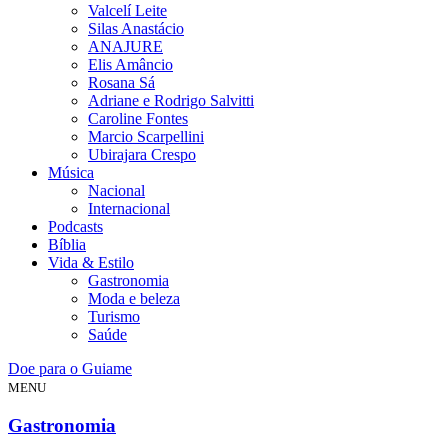
Valcelí Leite
Silas Anastácio
ANAJURE
Elis Amâncio
Rosana Sá
Adriane e Rodrigo Salvitti
Caroline Fontes
Marcio Scarpellini
Ubirajara Crespo
Música
Nacional
Internacional
Podcasts
Bíblia
Vida & Estilo
Gastronomia
Moda e beleza
Turismo
Saúde
Doe para o Guiame
MENU
Gastronomia