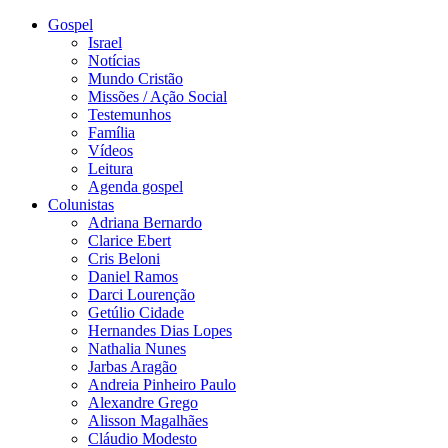
Gospel
Israel
Notícias
Mundo Cristão
Missões / Ação Social
Testemunhos
Família
Vídeos
Leitura
Agenda gospel
Colunistas
Adriana Bernardo
Clarice Ebert
Cris Beloni
Daniel Ramos
Darci Lourenção
Getúlio Cidade
Hernandes Dias Lopes
Nathalia Nunes
Jarbas Aragão
Andreia Pinheiro Paulo
Alexandre Grego
Alisson Magalhães
Cláudio Modesto