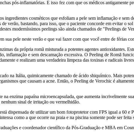
chas pós-inflamatórias. E isso fez com que os médicos antigamente pre
os ingredientes cosméticos que esfoliam a pele sem inflamação e sem d
de verão, bastando, para isso, que o paciente concorde em evitar o sol m
s destes moderníssimos peelings são ainda chamados de "Peelings de Ver
 em sua pele neste verão e que vai fazer com que você entre de férias 
enzimas da própria romã misturada a potentes agentes antioxidantes. 
itação, inflamação e sem descamação excessiva. O Peeling de Romã fun
undamente e realizam uma verdadeira limpeza das toxinas e radicais liv
cado na Itália, quimicamente chamado de ácido shiquímico. Mais potente
ganismos que causam a acne. Então, o Peeling de Verochic é altamente 
ste na enzima papaína microencapsulada, que aumenta incrivelmente sua
m nenhum sinal de irritação ou vermelhidão.
stá dispensada de utilizar um bom fotoprotetor com FPS igual a 60 e PP
ensa como a que ocorre na praia e na piscina somente pode ser feita s
raduações e coordenador científico da Pós-Graduação e MBA em Cosme