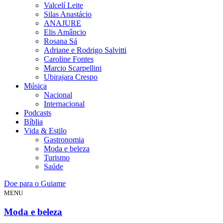
Valcelí Leite
Silas Anastácio
ANAJURE
Elis Amâncio
Rosana Sá
Adriane e Rodrigo Salvitti
Caroline Fontes
Marcio Scarpellini
Ubirajara Crespo
Música
Nacional
Internacional
Podcasts
Bíblia
Vida & Estilo
Gastronomia
Moda e beleza
Turismo
Saúde
Doe para o Guiame
MENU
Moda e beleza