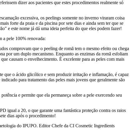
ferissem dizer aos pacientes que estes procedimentos realmente só
escamação excessiva, os peelings somente no inverno viraram coisa
ais forte da praia e da piscina por sete dias e ainda sem ter que se
ão" e este nome já dá uma ideia perfeita do que eles podem fazer!
com a pele 100% renovada:
Estudos comprovam que o peeling de romã tem o mesmo efeito ou chega
ciona por um duplo mecanismo. Enquanto as enzimas da romã esfoliam
res que causam o envelhecimento. É excelente para as peles com mais
 que o ácido glicólico e sem produzir irritação e inflamação, é capaz
indicado para tratamento das peles mais jovens que geralmente são
 potência e permite que ela permaneça sobre a pele exercendo seu
D igual a 20, o que garante uma fantástica proteção contra os raios
ete dias após o procedimento!
tologia do IPUPO. Editor Chefe da CI Cosmetic Ingredients