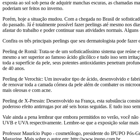
exposta ao sol sob pena de adquirir manchas escuras, as chamadas man
poderiam ser feitos no inverno.
Porém, hoje a situação mudou. Com a chegada no Brasil de sofisticad
do passado. Já é totalmente possível fazer peelings até mesmo nos dias 
afastar do trabalho e poder continuar suas atividades normais. Algun
Confira os três principais peelings que seu dermatologista pode fazer
Peeling de Romã: Trata-se de um sofisticadíssimo sistema que reúne 
mesmo a ser superior ao famoso ácido glicólico e tudo isso sem irr
toda a superfície da pele, seus potentes antioxidantes penetram prof
de 40 anos.
Peeling de Verochic: Um inovador tipo de ácido, desenvolvido e fabri
de renovar toda a camada córnea da pele além de combater os microor
mais oleosas e com acne.
Peeling de X-Pressin: Desenvolvido na França, esta substância consi
poderoso efeito antirrugas por até seis horas seguidas. E tudo isso se
Vale ainda a pena lembrar que embora permitidos no verão, você não e
UVB e UVA respectivamente. Lembre-se que a exposição solar mais int
Professor Maurício Pupo - cosmetólogo, presidente do IPUPO Pós-G
Magazine. Mais sobre o autor em: http://www.ipupo.com.br