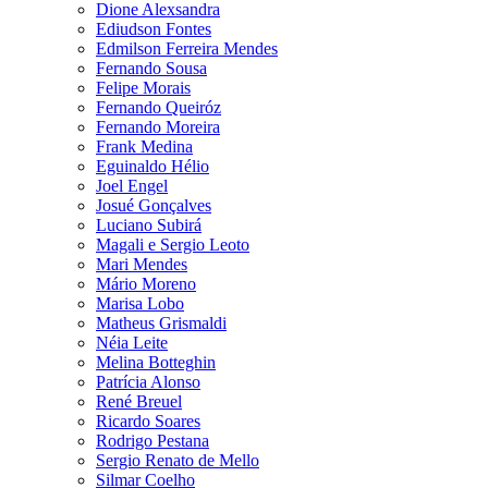
Dione Alexsandra
Ediudson Fontes
Edmilson Ferreira Mendes
Fernando Sousa
Felipe Morais
Fernando Queiróz
Fernando Moreira
Frank Medina
Eguinaldo Hélio
Joel Engel
Josué Gonçalves
Luciano Subirá
Magali e Sergio Leoto
Mari Mendes
Mário Moreno
Marisa Lobo
Matheus Grismaldi
Néia Leite
Melina Botteghin
Patrícia Alonso
René Breuel
Ricardo Soares
Rodrigo Pestana
Sergio Renato de Mello
Silmar Coelho