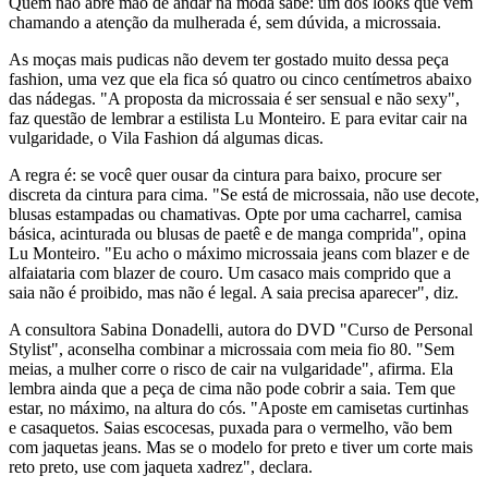
Quem não abre mão de andar na moda sabe: um dos looks que vem
chamando a atenção da mulherada é, sem dúvida, a microssaia.
As moças mais pudicas não devem ter gostado muito dessa peça
fashion, uma vez que ela fica só quatro ou cinco centímetros abaixo
das nádegas. "A proposta da microssaia é ser sensual e não sexy",
faz questão de lembrar a estilista Lu Monteiro. E para evitar cair na
vulgaridade, o Vila Fashion dá algumas dicas.
A regra é: se você quer ousar da cintura para baixo, procure ser
discreta da cintura para cima. "Se está de microssaia, não use decote,
blusas estampadas ou chamativas. Opte por uma cacharrel, camisa
básica, acinturada ou blusas de paetê e de manga comprida", opina
Lu Monteiro. "Eu acho o máximo microssaia jeans com blazer e de
alfaiataria com blazer de couro. Um casaco mais comprido que a
saia não é proibido, mas não é legal. A saia precisa aparecer", diz.
A consultora Sabina Donadelli, autora do DVD "Curso de Personal
Stylist", aconselha combinar a microssaia com meia fio 80. "Sem
meias, a mulher corre o risco de cair na vulgaridade", afirma. Ela
lembra ainda que a peça de cima não pode cobrir a saia. Tem que
estar, no máximo, na altura do cós. "Aposte em camisetas curtinhas
e casaquetos. Saias escocesas, puxada para o vermelho, vão bem
com jaquetas jeans. Mas se o modelo for preto e tiver um corte mais
reto preto, use com jaqueta xadrez", declara.