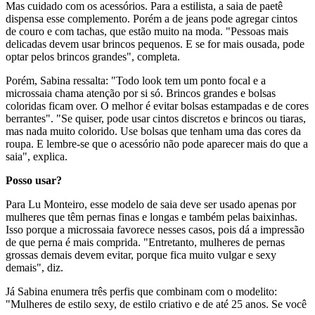
Mas cuidado com os acessórios. Para a estilista, a saia de paetê
dispensa esse complemento. Porém a de jeans pode agregar cintos
de couro e com tachas, que estão muito na moda. "Pessoas mais
delicadas devem usar brincos pequenos. E se for mais ousada, pode
optar pelos brincos grandes", completa.
Porém, Sabina ressalta: "Todo look tem um ponto focal e a
microssaia chama atenção por si só. Brincos grandes e bolsas
coloridas ficam over. O melhor é evitar bolsas estampadas e de cores
berrantes". "Se quiser, pode usar cintos discretos e brincos ou tiaras,
mas nada muito colorido. Use bolsas que tenham uma das cores da
roupa. E lembre-se que o acessório não pode aparecer mais do que a
saia", explica.
Posso usar?
Para Lu Monteiro, esse modelo de saia deve ser usado apenas por
mulheres que têm pernas finas e longas e também pelas baixinhas.
Isso porque a microssaia favorece nesses casos, pois dá a impressão
de que perna é mais comprida. "Entretanto, mulheres de pernas
grossas demais devem evitar, porque fica muito vulgar e sexy
demais", diz.
Já Sabina enumera três perfis que combinam com o modelito:
"Mulheres de estilo sexy, de estilo criativo e de até 25 anos. Se você