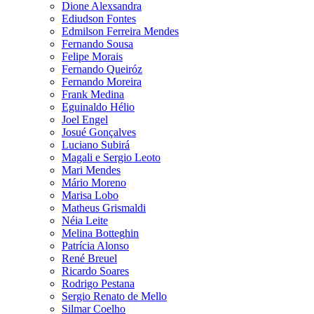
Dione Alexsandra
Ediudson Fontes
Edmilson Ferreira Mendes
Fernando Sousa
Felipe Morais
Fernando Queiróz
Fernando Moreira
Frank Medina
Eguinaldo Hélio
Joel Engel
Josué Gonçalves
Luciano Subirá
Magali e Sergio Leoto
Mari Mendes
Mário Moreno
Marisa Lobo
Matheus Grismaldi
Néia Leite
Melina Botteghin
Patrícia Alonso
René Breuel
Ricardo Soares
Rodrigo Pestana
Sergio Renato de Mello
Silmar Coelho