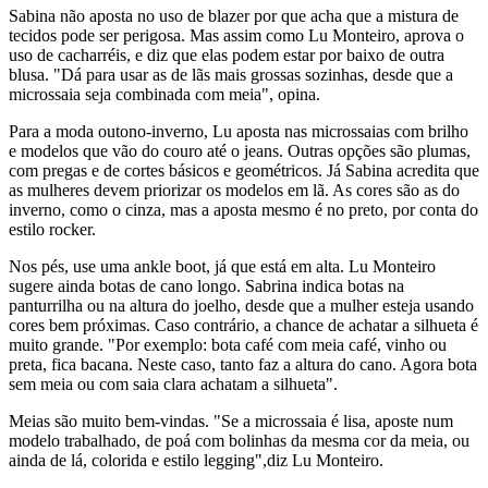
Sabina não aposta no uso de blazer por que acha que a mistura de
tecidos pode ser perigosa. Mas assim como Lu Monteiro, aprova o
uso de cacharréis, e diz que elas podem estar por baixo de outra
blusa. "Dá para usar as de lãs mais grossas sozinhas, desde que a
microssaia seja combinada com meia", opina.
Para a moda outono-inverno, Lu aposta nas microssaias com brilho
e modelos que vão do couro até o jeans. Outras opções são plumas,
com pregas e de cortes básicos e geométricos. Já Sabina acredita que
as mulheres devem priorizar os modelos em lã. As cores são as do
inverno, como o cinza, mas a aposta mesmo é no preto, por conta do
estilo rocker.
Nos pés, use uma ankle boot, já que está em alta. Lu Monteiro
sugere ainda botas de cano longo. Sabrina indica botas na
panturrilha ou na altura do joelho, desde que a mulher esteja usando
cores bem próximas. Caso contrário, a chance de achatar a silhueta é
muito grande. "Por exemplo: bota café com meia café, vinho ou
preta, fica bacana. Neste caso, tanto faz a altura do cano. Agora bota
sem meia ou com saia clara achatam a silhueta".
Meias são muito bem-vindas. "Se a microssaia é lisa, aposte num
modelo trabalhado, de poá com bolinhas da mesma cor da meia, ou
ainda de lá, colorida e estilo legging",diz Lu Monteiro.