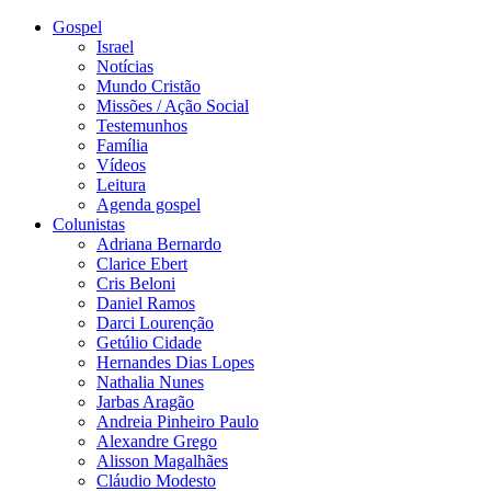
Gospel
Israel
Notícias
Mundo Cristão
Missões / Ação Social
Testemunhos
Família
Vídeos
Leitura
Agenda gospel
Colunistas
Adriana Bernardo
Clarice Ebert
Cris Beloni
Daniel Ramos
Darci Lourenção
Getúlio Cidade
Hernandes Dias Lopes
Nathalia Nunes
Jarbas Aragão
Andreia Pinheiro Paulo
Alexandre Grego
Alisson Magalhães
Cláudio Modesto