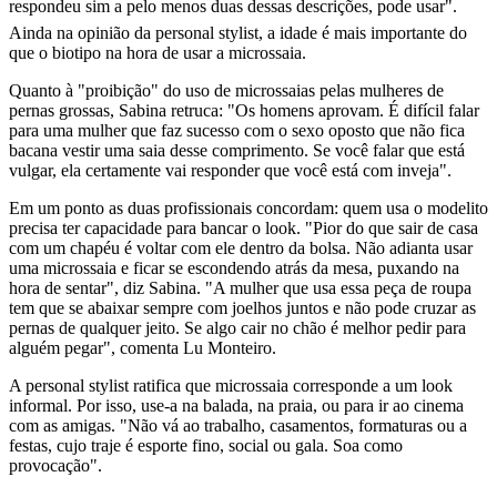
respondeu sim a pelo menos duas dessas descrições, pode usar".
Ainda na opinião da personal stylist, a idade é mais importante do
que o biotipo na hora de usar a microssaia.
Quanto à "proibição" do uso de microssaias pelas mulheres de
pernas grossas, Sabina retruca: "Os homens aprovam. É difícil falar
para uma mulher que faz sucesso com o sexo oposto que não fica
bacana vestir uma saia desse comprimento. Se você falar que está
vulgar, ela certamente vai responder que você está com inveja".
Em um ponto as duas profissionais concordam: quem usa o modelito
precisa ter capacidade para bancar o look. "Pior do que sair de casa
com um chapéu é voltar com ele dentro da bolsa. Não adianta usar
uma microssaia e ficar se escondendo atrás da mesa, puxando na
hora de sentar", diz Sabina. "A mulher que usa essa peça de roupa
tem que se abaixar sempre com joelhos juntos e não pode cruzar as
pernas de qualquer jeito. Se algo cair no chão é melhor pedir para
alguém pegar", comenta Lu Monteiro.
A personal stylist ratifica que microssaia corresponde a um look
informal. Por isso, use-a na balada, na praia, ou para ir ao cinema
com as amigas. "Não vá ao trabalho, casamentos, formaturas ou a
festas, cujo traje é esporte fino, social ou gala. Soa como
provocação".