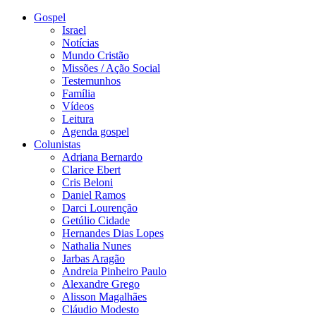
Gospel
Israel
Notícias
Mundo Cristão
Missões / Ação Social
Testemunhos
Família
Vídeos
Leitura
Agenda gospel
Colunistas
Adriana Bernardo
Clarice Ebert
Cris Beloni
Daniel Ramos
Darci Lourenção
Getúlio Cidade
Hernandes Dias Lopes
Nathalia Nunes
Jarbas Aragão
Andreia Pinheiro Paulo
Alexandre Grego
Alisson Magalhães
Cláudio Modesto