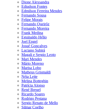
Dione Alexsandra
Ediudson Fontes
Edmilson Ferreira Mendes
Fernando Sousa
Felipe Morais
Fernando Queiróz
Fernando Moreira
Frank Medina
Eguinaldo Hélio
Joel Engel
Josué Gonçalves
Luciano Subirá
Magali e Sergio Leoto
Mari Mendes
Mário Moreno
Marisa Lobo
Matheus Grismaldi
Néia Leite
Melina Botteghin
Patrícia Alonso
René Breuel
Ricardo Soares
Rodrigo Pestana
Sergio Renato de Mello
Silmar Coelho