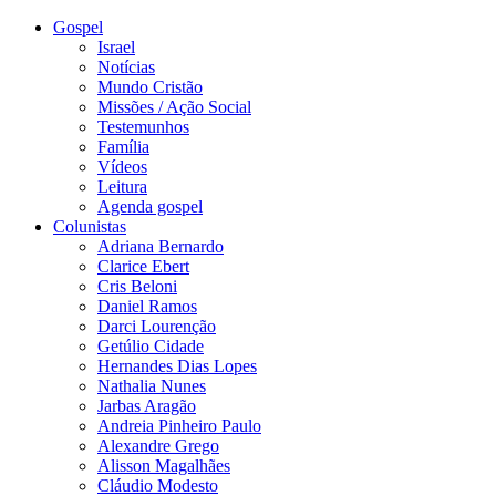
Gospel
Israel
Notícias
Mundo Cristão
Missões / Ação Social
Testemunhos
Família
Vídeos
Leitura
Agenda gospel
Colunistas
Adriana Bernardo
Clarice Ebert
Cris Beloni
Daniel Ramos
Darci Lourenção
Getúlio Cidade
Hernandes Dias Lopes
Nathalia Nunes
Jarbas Aragão
Andreia Pinheiro Paulo
Alexandre Grego
Alisson Magalhães
Cláudio Modesto