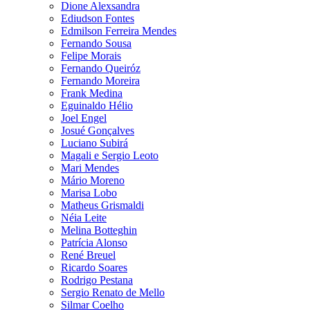
Dione Alexsandra
Ediudson Fontes
Edmilson Ferreira Mendes
Fernando Sousa
Felipe Morais
Fernando Queiróz
Fernando Moreira
Frank Medina
Eguinaldo Hélio
Joel Engel
Josué Gonçalves
Luciano Subirá
Magali e Sergio Leoto
Mari Mendes
Mário Moreno
Marisa Lobo
Matheus Grismaldi
Néia Leite
Melina Botteghin
Patrícia Alonso
René Breuel
Ricardo Soares
Rodrigo Pestana
Sergio Renato de Mello
Silmar Coelho