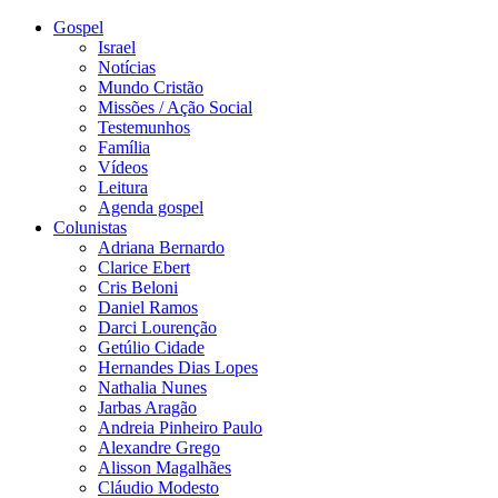
Gospel
Israel
Notícias
Mundo Cristão
Missões / Ação Social
Testemunhos
Família
Vídeos
Leitura
Agenda gospel
Colunistas
Adriana Bernardo
Clarice Ebert
Cris Beloni
Daniel Ramos
Darci Lourenção
Getúlio Cidade
Hernandes Dias Lopes
Nathalia Nunes
Jarbas Aragão
Andreia Pinheiro Paulo
Alexandre Grego
Alisson Magalhães
Cláudio Modesto