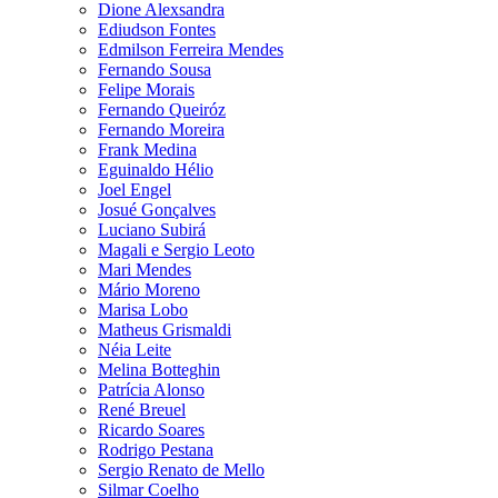
Dione Alexsandra
Ediudson Fontes
Edmilson Ferreira Mendes
Fernando Sousa
Felipe Morais
Fernando Queiróz
Fernando Moreira
Frank Medina
Eguinaldo Hélio
Joel Engel
Josué Gonçalves
Luciano Subirá
Magali e Sergio Leoto
Mari Mendes
Mário Moreno
Marisa Lobo
Matheus Grismaldi
Néia Leite
Melina Botteghin
Patrícia Alonso
René Breuel
Ricardo Soares
Rodrigo Pestana
Sergio Renato de Mello
Silmar Coelho