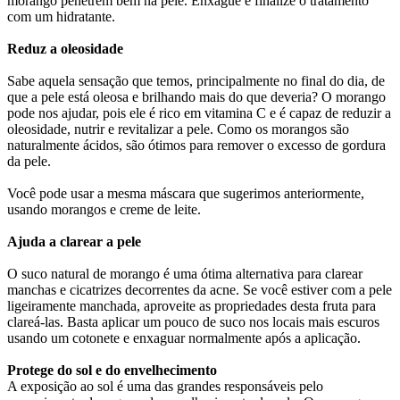
morango penetrem bem na pele. Enxágue e finalize o tratamento
com um hidratante.
Reduz a oleosidade
Sabe aquela sensação que temos, principalmente no final do dia, de
que a pele está oleosa e brilhando mais do que deveria? O morango
pode nos ajudar, pois ele é rico em vitamina C e é capaz de reduzir a
oleosidade, nutrir e revitalizar a pele. Como os morangos são
naturalmente ácidos, são ótimos para remover o excesso de gordura
da pele.
Você pode usar a mesma máscara que sugerimos anteriormente,
usando morangos e creme de leite.
Ajuda a clarear a pele
O suco natural de morango é uma ótima alternativa para clarear
manchas e cicatrizes decorrentes da acne. Se você estiver com a pele
ligeiramente manchada, aproveite as propriedades desta fruta para
clareá-las. Basta aplicar um pouco de suco nos locais mais escuros
usando um cotonete e enxaguar normalmente após a aplicação.
Protege do sol e do envelhecimento
A exposição ao sol é uma das grandes responsáveis pelo