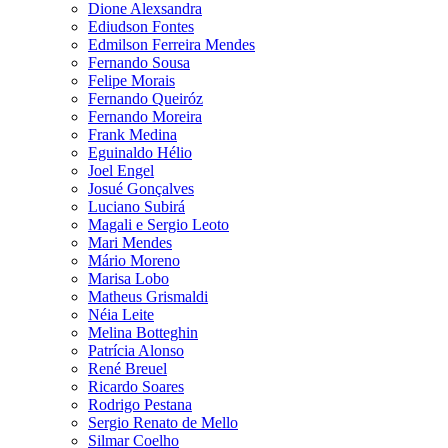
Dione Alexsandra
Ediudson Fontes
Edmilson Ferreira Mendes
Fernando Sousa
Felipe Morais
Fernando Queiróz
Fernando Moreira
Frank Medina
Eguinaldo Hélio
Joel Engel
Josué Gonçalves
Luciano Subirá
Magali e Sergio Leoto
Mari Mendes
Mário Moreno
Marisa Lobo
Matheus Grismaldi
Néia Leite
Melina Botteghin
Patrícia Alonso
René Breuel
Ricardo Soares
Rodrigo Pestana
Sergio Renato de Mello
Silmar Coelho