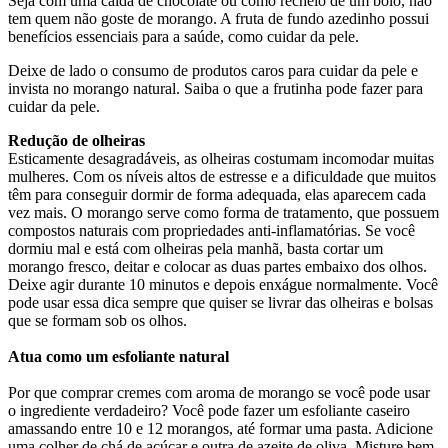
Seja com uma calda de chocolate ou como recheio de um bolo, não
tem quem não goste de morango. A fruta de fundo azedinho possui
benefícios essenciais para a saúde, como cuidar da pele.
Deixe de lado o consumo de produtos caros para cuidar da pele e
invista no morango natural. Saiba o que a frutinha pode fazer para
cuidar da pele.
Redução de olheiras
Esticamente desagradáveis, as olheiras costumam incomodar muitas
mulheres. Com os níveis altos de estresse e a dificuldade que muitos
têm para conseguir dormir de forma adequada, elas aparecem cada
vez mais. O morango serve como forma de tratamento, que possuem
compostos naturais com propriedades anti-inflamatórias. Se você
dormiu mal e está com olheiras pela manhã, basta cortar um
morango fresco, deitar e colocar as duas partes embaixo dos olhos.
Deixe agir durante 10 minutos e depois enxágue normalmente. Você
pode usar essa dica sempre que quiser se livrar das olheiras e bolsas
que se formam sob os olhos.
Atua como um esfoliante natural
Por que comprar cremes com aroma de morango se você pode usar
o ingrediente verdadeiro? Você pode fazer um esfoliante caseiro
amassando entre 10 e 12 morangos, até formar uma pasta. Adicione
uma colher de chá de açúcar e outra de azeite de oliva. Misture bem