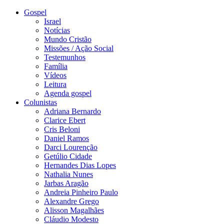
Gospel
Israel
Notícias
Mundo Cristão
Missões / Ação Social
Testemunhos
Família
Vídeos
Leitura
Agenda gospel
Colunistas
Adriana Bernardo
Clarice Ebert
Cris Beloni
Daniel Ramos
Darci Lourenção
Getúlio Cidade
Hernandes Dias Lopes
Nathalia Nunes
Jarbas Aragão
Andreia Pinheiro Paulo
Alexandre Grego
Alisson Magalhães
Cláudio Modesto