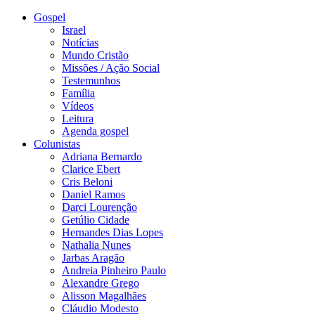
Gospel
Israel
Notícias
Mundo Cristão
Missões / Ação Social
Testemunhos
Família
Vídeos
Leitura
Agenda gospel
Colunistas
Adriana Bernardo
Clarice Ebert
Cris Beloni
Daniel Ramos
Darci Lourenção
Getúlio Cidade
Hernandes Dias Lopes
Nathalia Nunes
Jarbas Aragão
Andreia Pinheiro Paulo
Alexandre Grego
Alisson Magalhães
Cláudio Modesto