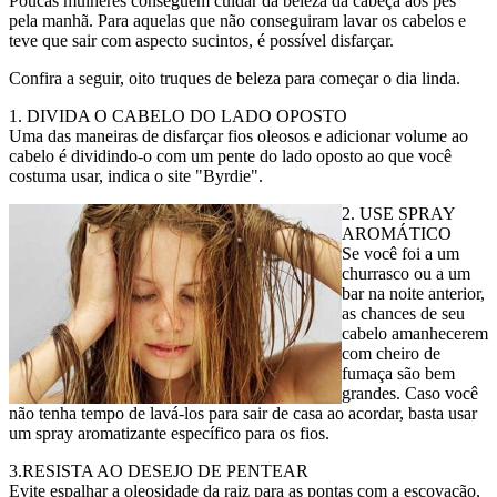
Poucas mulheres conseguem cuidar da beleza da cabeça aos pés
pela manhã. Para aquelas que não conseguiram lavar os cabelos e
teve que sair com aspecto sucintos, é possível disfarçar.
Confira a seguir, oito truques de beleza para começar o dia linda.
1. DIVIDA O CABELO DO LADO OPOSTO
Uma das maneiras de disfarçar fios oleosos e adicionar volume ao
cabelo é dividindo-o com um pente do lado oposto ao que você
costuma usar, indica o site "Byrdie".
2. USE SPRAY
AROMÁTICO
Se você foi a um
churrasco ou a um
bar na noite anterior,
as chances de seu
cabelo amanhecerem
com cheiro de
fumaça são bem
grandes. Caso você
não tenha tempo de lavá-los para sair de casa ao acordar, basta usar
um spray aromatizante específico para os fios.
3.RESISTA AO DESEJO DE PENTEAR
Evite espalhar a oleosidade da raiz para as pontas com a escovação,