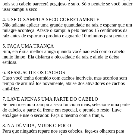
pois seu cabelo parecerá pegajoso e sujo. Só o penteie se você puder
usar xampu a seco.
4. USE O XAMPU A SECO CORRETAMENTE
Não adianta aplicar uma grande quantidade na raiz e esperar que um
milagre aconteça. Afaste o xampu a pelo menos 15 centímetros da
raiz antes de espirrar o produto e aguarde 10 minutos para pentear.
5. FAÇA UMA TRANÇA
Sim, ela é sua melhor amiga quando você não está com o cabelo
muito limpo. Ela disfarça a oleosidade da raiz e ainda te deixa
estilosa.
6. RESSUSCITE OS CACHOS
Caso você tenha dormido com cachos incríveis, mas acordou sem
tempo de arrumá-los novamente, abuse dos ativadores de cachos
anti-frizz.
7. LAVE APENAS UMA PARTE DO CABELO
Se nem mesmo o xampu a seco funciona mais, selecione uma parte
do cabelo, a parte da frente em especial, e prenda o resto. Lave,
enxágue e use o secador. Faça o mesmo com a franja.
8. NA DÚVIDA, MUDE O FOCO
Para que ninguém repare nos seus cabelos, faça-os olharem para