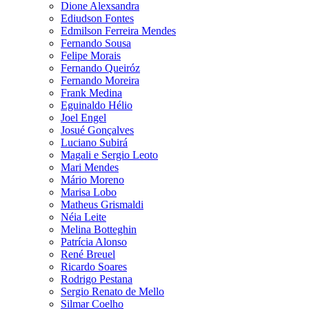
Dione Alexsandra
Ediudson Fontes
Edmilson Ferreira Mendes
Fernando Sousa
Felipe Morais
Fernando Queiróz
Fernando Moreira
Frank Medina
Eguinaldo Hélio
Joel Engel
Josué Gonçalves
Luciano Subirá
Magali e Sergio Leoto
Mari Mendes
Mário Moreno
Marisa Lobo
Matheus Grismaldi
Néia Leite
Melina Botteghin
Patrícia Alonso
René Breuel
Ricardo Soares
Rodrigo Pestana
Sergio Renato de Mello
Silmar Coelho