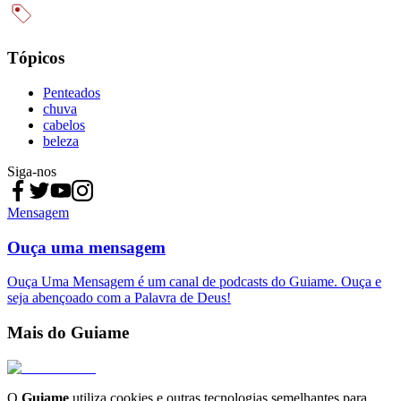
Tópicos
Penteados
chuva
cabelos
beleza
Siga-nos
Mensagem
Ouça uma mensagem
Ouça Uma Mensagem é um canal de podcasts do Guiame. Ouça e
seja abençoado com a Palavra de Deus!
Mais do Guiame
O
Guiame
utiliza cookies e outras tecnologias semelhantes para