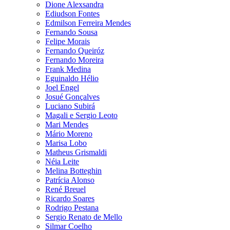
Dione Alexsandra
Ediudson Fontes
Edmilson Ferreira Mendes
Fernando Sousa
Felipe Morais
Fernando Queiróz
Fernando Moreira
Frank Medina
Eguinaldo Hélio
Joel Engel
Josué Gonçalves
Luciano Subirá
Magali e Sergio Leoto
Mari Mendes
Mário Moreno
Marisa Lobo
Matheus Grismaldi
Néia Leite
Melina Botteghin
Patrícia Alonso
René Breuel
Ricardo Soares
Rodrigo Pestana
Sergio Renato de Mello
Silmar Coelho