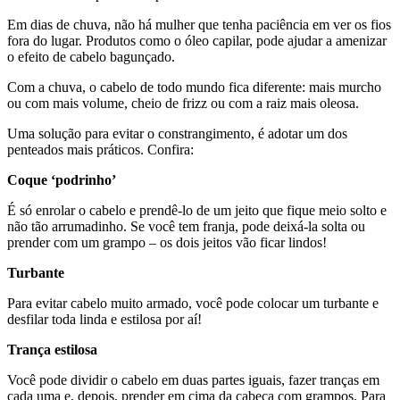
Em dias de chuva, não há mulher que tenha paciência em ver os fios
fora do lugar. Produtos como o óleo capilar, pode ajudar a amenizar
o efeito de cabelo bagunçado.
Com a chuva, o cabelo de todo mundo fica diferente: mais murcho
ou com mais volume, cheio de frizz ou com a raiz mais oleosa.
Uma solução para evitar o constrangimento, é adotar um dos
penteados mais práticos. Confira:
Coque ‘podrinho’
É só enrolar o cabelo e prendê-lo de um jeito que fique meio solto e
não tão arrumadinho. Se você tem franja, pode deixá-la solta ou
prender com um grampo – os dois jeitos vão ficar lindos!
Turbante
Para evitar cabelo muito armado, você pode colocar um turbante e
desfilar toda linda e estilosa por aí!
Trança estilosa
Você pode dividir o cabelo em duas partes iguais, fazer tranças em
cada uma e, depois, prender em cima da cabeça com grampos. Para