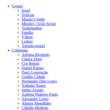
Gospel
Israel
Notícias
Mundo Cristão
Missões / Ação Social
Testemunhos
Família
Vídeos
Leitura
Agenda gospel
Colunistas
Adriana Bernardo
Clarice Ebert
Cris Beloni
Daniel Ramos
Darci Lourenção
Getúlio Cidade
Hernandes Dias Lopes
Nathalia Nunes
Jarbas Aragão
Andreia Pinheiro Paulo
Alexandre Grego
Alisson Magalhães
Cláudio Modesto