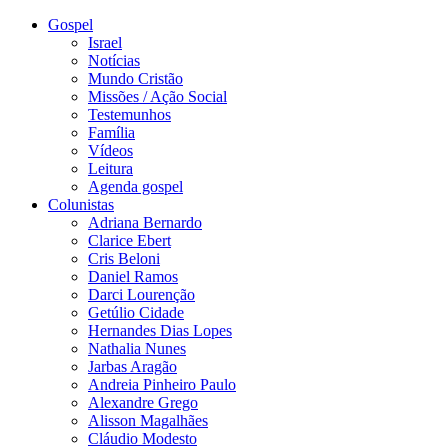
Gospel
Israel
Notícias
Mundo Cristão
Missões / Ação Social
Testemunhos
Família
Vídeos
Leitura
Agenda gospel
Colunistas
Adriana Bernardo
Clarice Ebert
Cris Beloni
Daniel Ramos
Darci Lourenção
Getúlio Cidade
Hernandes Dias Lopes
Nathalia Nunes
Jarbas Aragão
Andreia Pinheiro Paulo
Alexandre Grego
Alisson Magalhães
Cláudio Modesto