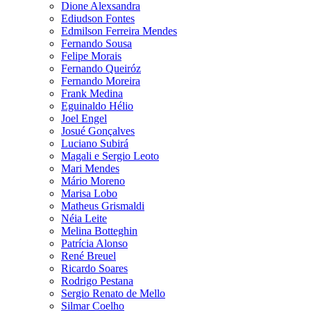
Dione Alexsandra
Ediudson Fontes
Edmilson Ferreira Mendes
Fernando Sousa
Felipe Morais
Fernando Queiróz
Fernando Moreira
Frank Medina
Eguinaldo Hélio
Joel Engel
Josué Gonçalves
Luciano Subirá
Magali e Sergio Leoto
Mari Mendes
Mário Moreno
Marisa Lobo
Matheus Grismaldi
Néia Leite
Melina Botteghin
Patrícia Alonso
René Breuel
Ricardo Soares
Rodrigo Pestana
Sergio Renato de Mello
Silmar Coelho