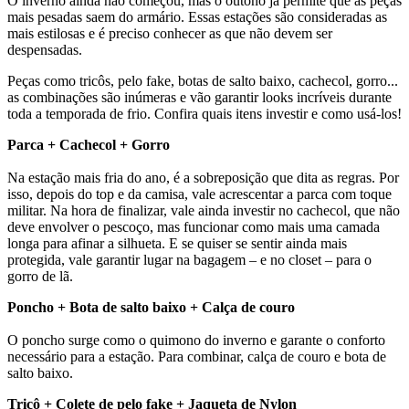
O inverno ainda não começou, mas o outono já permite que as peças
mais pesadas saem do armário. Essas estações são consideradas as
mais estilosas e é preciso conhecer as que não devem ser
despensadas.
Peças como tricôs, pelo fake, botas de salto baixo, cachecol, gorro...
as combinações são inúmeras e vão garantir looks incríveis durante
toda a temporada de frio. Confira quais itens investir e como usá-los!
Parca + Cachecol + Gorro
Na estação mais fria do ano, é a sobreposição que dita as regras. Por
isso, depois do top e da camisa, vale acrescentar a parca com toque
militar. Na hora de finalizar, vale ainda investir no cachecol, que não
deve envolver o pescoço, mas funcionar como mais uma camada
longa para afinar a silhueta. E se quiser se sentir ainda mais
protegida, vale garantir lugar na bagagem – e no closet – para o
gorro de lã.
Poncho + Bota de salto baixo + Calça de couro
O poncho surge como o quimono do inverno e garante o conforto
necessário para a estação. Para combinar, calça de couro e bota de
salto baixo.
Tricô + Colete de pelo fake + Jaqueta de Nylon