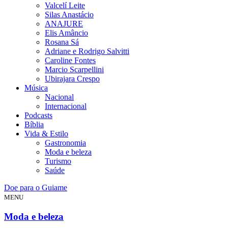
Valcelí Leite
Silas Anastácio
ANAJURE
Elis Amâncio
Rosana Sá
Adriane e Rodrigo Salvitti
Caroline Fontes
Marcio Scarpellini
Ubirajara Crespo
Música
Nacional
Internacional
Podcasts
Bíblia
Vida & Estilo
Gastronomia
Moda e beleza
Turismo
Saúde
Doe para o Guiame
MENU
Moda e beleza