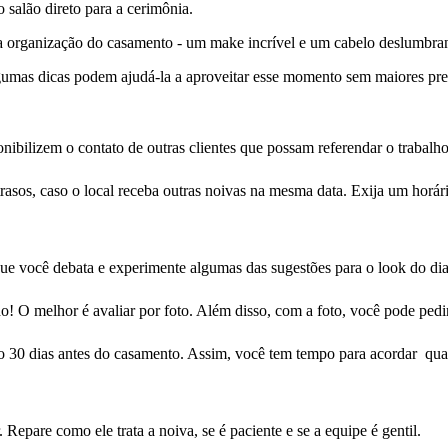
 salão direto para a cerimônia.
a organização do casamento - um make incrível e um cabelo deslumbrante
Algumas dicas podem ajudá-la a aproveitar esse momento sem maiores pr
onibilizem o contato de outras clientes que possam referendar o trabalho
a atrasos, caso o local receba outras noivas na mesma data. Exija um hor
que você debata e experimente algumas das sugestões para o look do di
o! O melhor é avaliar por foto. Além disso, com a foto, você pode pedi
imo 30 dias antes do casamento. Assim, você tem tempo para acordar qu
 Repare como ele trata a noiva, se é paciente e se a equipe é gentil.