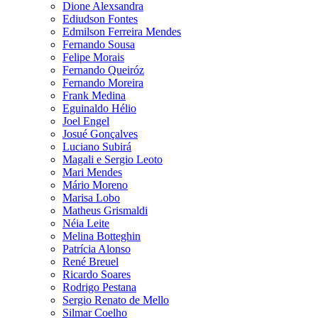
Dione Alexsandra
Ediudson Fontes
Edmilson Ferreira Mendes
Fernando Sousa
Felipe Morais
Fernando Queiróz
Fernando Moreira
Frank Medina
Eguinaldo Hélio
Joel Engel
Josué Gonçalves
Luciano Subirá
Magali e Sergio Leoto
Mari Mendes
Mário Moreno
Marisa Lobo
Matheus Grismaldi
Néia Leite
Melina Botteghin
Patrícia Alonso
René Breuel
Ricardo Soares
Rodrigo Pestana
Sergio Renato de Mello
Silmar Coelho