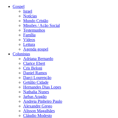
Gospel
Israel
Notícias
Mundo Cristão
Missões / Ação Social
Testemunhos
Família
Vídeos
Leitura
Agenda gospel
Colunistas
Adriana Bernardo
Clarice Ebert
Cris Beloni
Daniel Ramos
Darci Lourenção
Getúlio Cidade
Hernandes Dias Lopes
Nathalia Nunes
Jarbas Aragão
Andreia Pinheiro Paulo
Alexandre Grego
Alisson Magalhães
Cláudio Modesto