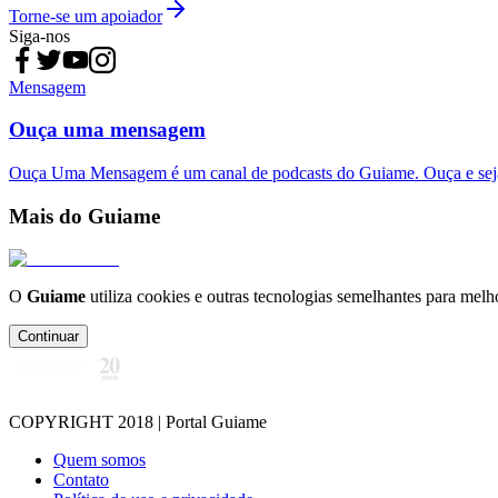
Torne-se um apoiador
Siga-nos
Mensagem
Ouça uma mensagem
Ouça Uma Mensagem é um canal de podcasts do Guiame. Ouça e sej
Mais do Guiame
O
Guiame
utiliza cookies e outras tecnologias semelhantes para melh
Continuar
COPYRIGHT 2018 | Portal Guiame
Quem somos
Contato