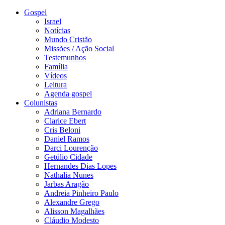
Gospel
Israel
Notícias
Mundo Cristão
Missões / Ação Social
Testemunhos
Família
Vídeos
Leitura
Agenda gospel
Colunistas
Adriana Bernardo
Clarice Ebert
Cris Beloni
Daniel Ramos
Darci Lourenção
Getúlio Cidade
Hernandes Dias Lopes
Nathalia Nunes
Jarbas Aragão
Andreia Pinheiro Paulo
Alexandre Grego
Alisson Magalhães
Cláudio Modesto