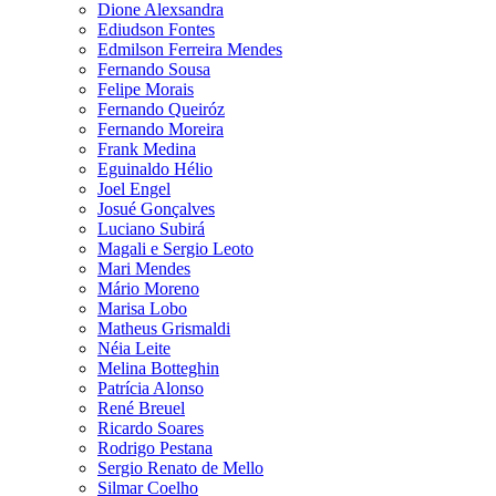
Dione Alexsandra
Ediudson Fontes
Edmilson Ferreira Mendes
Fernando Sousa
Felipe Morais
Fernando Queiróz
Fernando Moreira
Frank Medina
Eguinaldo Hélio
Joel Engel
Josué Gonçalves
Luciano Subirá
Magali e Sergio Leoto
Mari Mendes
Mário Moreno
Marisa Lobo
Matheus Grismaldi
Néia Leite
Melina Botteghin
Patrícia Alonso
René Breuel
Ricardo Soares
Rodrigo Pestana
Sergio Renato de Mello
Silmar Coelho