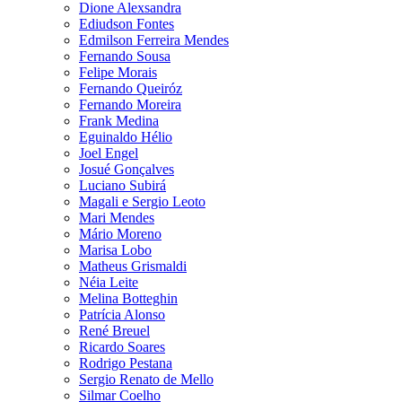
Dione Alexsandra
Ediudson Fontes
Edmilson Ferreira Mendes
Fernando Sousa
Felipe Morais
Fernando Queiróz
Fernando Moreira
Frank Medina
Eguinaldo Hélio
Joel Engel
Josué Gonçalves
Luciano Subirá
Magali e Sergio Leoto
Mari Mendes
Mário Moreno
Marisa Lobo
Matheus Grismaldi
Néia Leite
Melina Botteghin
Patrícia Alonso
René Breuel
Ricardo Soares
Rodrigo Pestana
Sergio Renato de Mello
Silmar Coelho