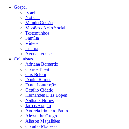
Gospel
Israel
Notícias
Mundo Cristão
Missões / Ação Social
Testemunhos
Família
Vídeos
Leitura
Agenda gospel
Colunistas
Adriana Bernardo
Clarice Ebert
Cris Beloni
Daniel Ramos
Darci Lourenção
Getúlio Cidade
Hernandes Dias Lopes
Nathalia Nunes
Jarbas Aragão
Andreia Pinheiro Paulo
Alexandre Grego
Alisson Magalhães
Cláudio Modesto