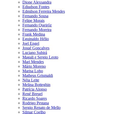
Dione Alexsandra
Ediudson Fontes
Edmilson Ferreira Mendes
Fernando Sousa
Felipe Morais
Fernando Queiróz
Fernando Moreira
Frank Medina
Eguinaldo Hélio
Joel Engel
Josué Gonçalves
Luciano Subirá
Magali e Sergio Leoto
Mari Mendes
Mário Moreno
Marisa Lobo
Matheus Grismaldi
Néia Leite
Melina Botteghin
Patrícia Alonso
René Breuel
Ricardo Soares
Rodrigo Pestana
Sergio Renato de Mello
Silmar Coelho