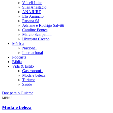
Valcelí Leite
Silas Anastácio
ANAJURE
Elis Amâncio
Rosana Sá
Adriane e Rodrigo Salvitti
Caroline Fontes
Marcio Scarpellini
Ubirajara Crespo
Música
Nacional
Internacional
Podcasts
Bíblia
Vida & Estilo
Gastronomia
Moda e beleza
Turismo
Saúde
Doe para o Guiame
MENU
Moda e beleza