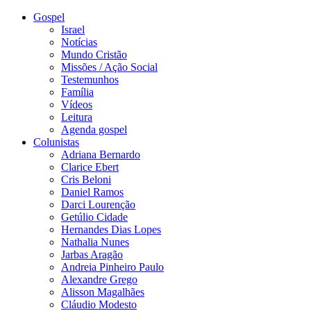
Gospel
Israel
Notícias
Mundo Cristão
Missões / Ação Social
Testemunhos
Família
Vídeos
Leitura
Agenda gospel
Colunistas
Adriana Bernardo
Clarice Ebert
Cris Beloni
Daniel Ramos
Darci Lourenção
Getúlio Cidade
Hernandes Dias Lopes
Nathalia Nunes
Jarbas Aragão
Andreia Pinheiro Paulo
Alexandre Grego
Alisson Magalhães
Cláudio Modesto