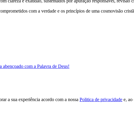
 clareza e exatidão, sustentados por apuração responsável, revisão cri
comprometidos com a verdade e os princípios de uma cosmovisão cristã
a abençoado com a Palavra de Deus!
orar a sua experiência acordo com a nossa
Politica de privacidade
e, ao