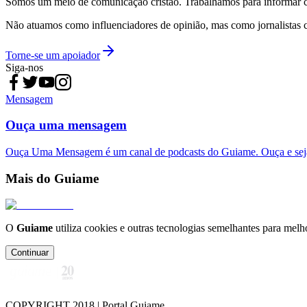
Somos um meio de comunicação cristão. Trabalhamos para informar com
Não atuamos como influenciadores de opinião, mas como jornalistas 
Torne-se um apoiador
Siga-nos
Mensagem
Ouça uma mensagem
Ouça Uma Mensagem é um canal de podcasts do Guiame. Ouça e sej
Mais do Guiame
O
Guiame
utiliza cookies e outras tecnologias semelhantes para melh
Continuar
COPYRIGHT 2018 | Portal Guiame