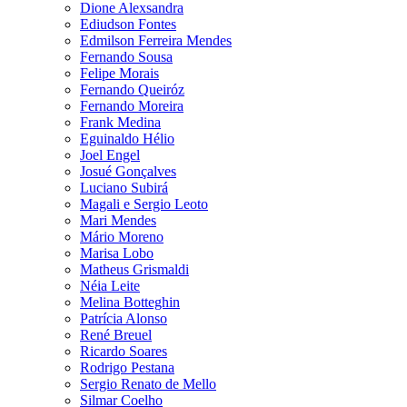
Dione Alexsandra
Ediudson Fontes
Edmilson Ferreira Mendes
Fernando Sousa
Felipe Morais
Fernando Queiróz
Fernando Moreira
Frank Medina
Eguinaldo Hélio
Joel Engel
Josué Gonçalves
Luciano Subirá
Magali e Sergio Leoto
Mari Mendes
Mário Moreno
Marisa Lobo
Matheus Grismaldi
Néia Leite
Melina Botteghin
Patrícia Alonso
René Breuel
Ricardo Soares
Rodrigo Pestana
Sergio Renato de Mello
Silmar Coelho