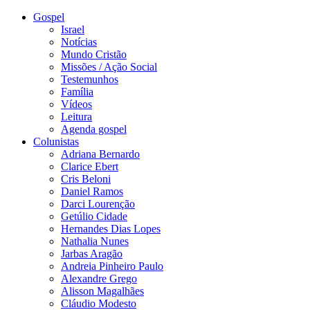
Gospel
Israel
Notícias
Mundo Cristão
Missões / Ação Social
Testemunhos
Família
Vídeos
Leitura
Agenda gospel
Colunistas
Adriana Bernardo
Clarice Ebert
Cris Beloni
Daniel Ramos
Darci Lourenção
Getúlio Cidade
Hernandes Dias Lopes
Nathalia Nunes
Jarbas Aragão
Andreia Pinheiro Paulo
Alexandre Grego
Alisson Magalhães
Cláudio Modesto