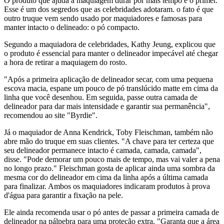
O produto que ajuda a maquiagem durar por mais tempo é o primer.
Esse é um dos segredos que as celebridades adotaram. o fato é que
outro truque vem sendo usado por maquiadores e famosas para
manter intacto o delineado: o pó compacto.
Segundo a maquiadora de celebridades, Kathy Jeung, explicou que
o produto é essencial para manter o delineador impecável até chegar
a hora de retirar a maquiagem do rosto.
"Após a primeira aplicação de delineador secar, ​​com uma pequena
escova macia, espane um pouco de pó translúcido matte em cima da
linha que você desenhou. Em seguida, passe outra camada de
delineador para dar mais intensidade e garantir sua permanência",
recomendou ao site "Byrdie".
Já o maquiador de Anna Kendrick, Toby Fleischman, também não
abre mão do truque em suas clientes. "A chave para ter certeza que
seu delineador permanece intacto é camada, camada, camada",
disse. "Pode demorar um pouco mais de tempo, mas vai valer a pena
no longo prazo." Fleischman gosta de aplicar ainda uma sombra da
mesma cor do delineador em cima da linha após a última camada
para finalizar. Ambos os maquiadores indicaram produtos à prova
d'água para garantir a fixação na pele.
Ele ainda recomenda usar o pó antes de passar a primeira camada de
delineador na pálpebra para uma proteção extra. "Garanta que a área