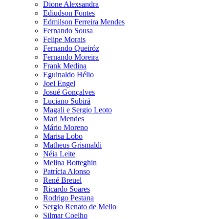
Dione Alexsandra
Ediudson Fontes
Edmilson Ferreira Mendes
Fernando Sousa
Felipe Morais
Fernando Queiróz
Fernando Moreira
Frank Medina
Eguinaldo Hélio
Joel Engel
Josué Gonçalves
Luciano Subirá
Magali e Sergio Leoto
Mari Mendes
Mário Moreno
Marisa Lobo
Matheus Grismaldi
Néia Leite
Melina Botteghin
Patrícia Alonso
René Breuel
Ricardo Soares
Rodrigo Pestana
Sergio Renato de Mello
Silmar Coelho