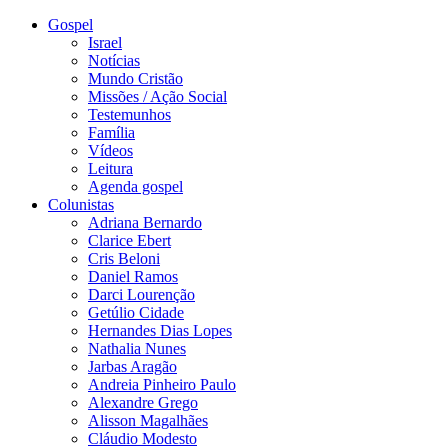
Gospel
Israel
Notícias
Mundo Cristão
Missões / Ação Social
Testemunhos
Família
Vídeos
Leitura
Agenda gospel
Colunistas
Adriana Bernardo
Clarice Ebert
Cris Beloni
Daniel Ramos
Darci Lourenção
Getúlio Cidade
Hernandes Dias Lopes
Nathalia Nunes
Jarbas Aragão
Andreia Pinheiro Paulo
Alexandre Grego
Alisson Magalhães
Cláudio Modesto