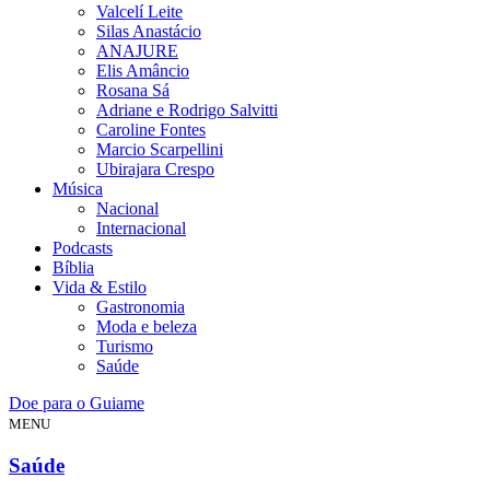
Valcelí Leite
Silas Anastácio
ANAJURE
Elis Amâncio
Rosana Sá
Adriane e Rodrigo Salvitti
Caroline Fontes
Marcio Scarpellini
Ubirajara Crespo
Música
Nacional
Internacional
Podcasts
Bíblia
Vida & Estilo
Gastronomia
Moda e beleza
Turismo
Saúde
Doe para o Guiame
MENU
Saúde