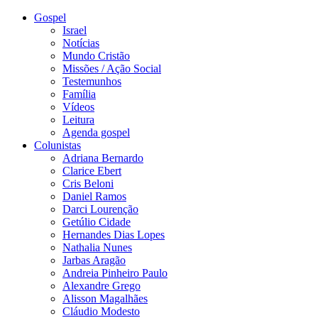
Gospel
Israel
Notícias
Mundo Cristão
Missões / Ação Social
Testemunhos
Família
Vídeos
Leitura
Agenda gospel
Colunistas
Adriana Bernardo
Clarice Ebert
Cris Beloni
Daniel Ramos
Darci Lourenção
Getúlio Cidade
Hernandes Dias Lopes
Nathalia Nunes
Jarbas Aragão
Andreia Pinheiro Paulo
Alexandre Grego
Alisson Magalhães
Cláudio Modesto