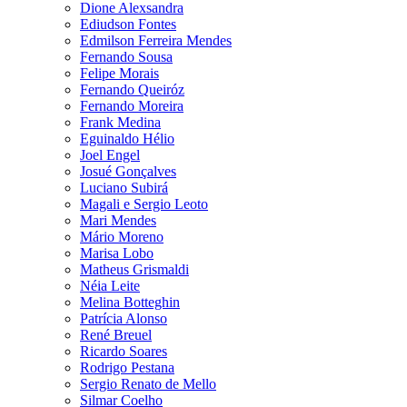
Dione Alexsandra
Ediudson Fontes
Edmilson Ferreira Mendes
Fernando Sousa
Felipe Morais
Fernando Queiróz
Fernando Moreira
Frank Medina
Eguinaldo Hélio
Joel Engel
Josué Gonçalves
Luciano Subirá
Magali e Sergio Leoto
Mari Mendes
Mário Moreno
Marisa Lobo
Matheus Grismaldi
Néia Leite
Melina Botteghin
Patrícia Alonso
René Breuel
Ricardo Soares
Rodrigo Pestana
Sergio Renato de Mello
Silmar Coelho