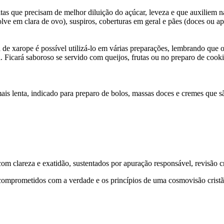
itas que precisam de melhor diluição do açúcar, leveza e que auxiliem 
solve em clara de ovo), suspiros, coberturas em geral e pães (doces ou a
a de xarope é possível utilizá-lo em várias preparações, lembrando qu
. Ficará saboroso se servido com queijos, frutas ou no preparo de cook
ais lenta, indicado para preparo de bolos, massas doces e cremes que são
 clareza e exatidão, sustentados por apuração responsável, revisão cri
comprometidos com a verdade e os princípios de uma cosmovisão cristã