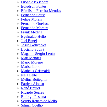
Dione Alexsandra
Ediudson Fontes
Edmilson Ferreira Mendes
Fernando Sousa
Felipe Morais
Fernando Queiróz
Fernando Moreira
Frank Medina
Eguinaldo Hélio
Joel Engel
Josué Gonçalves
Luciano Subirá
Magali e Sergio Leoto
Mari Mendes
Mário Moreno
Marisa Lobo
Matheus Grismaldi
Néia Leite
Melina Botteghin
Patrícia Alonso
René Breuel
Ricardo Soares
Rodrigo Pestana
Sergio Renato de Mello
Silmar Coelho