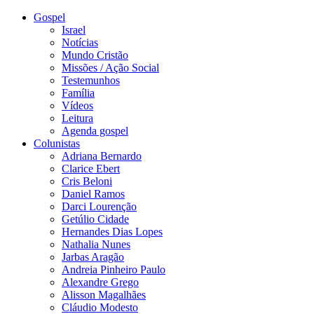
Gospel
Israel
Notícias
Mundo Cristão
Missões / Ação Social
Testemunhos
Família
Vídeos
Leitura
Agenda gospel
Colunistas
Adriana Bernardo
Clarice Ebert
Cris Beloni
Daniel Ramos
Darci Lourenção
Getúlio Cidade
Hernandes Dias Lopes
Nathalia Nunes
Jarbas Aragão
Andreia Pinheiro Paulo
Alexandre Grego
Alisson Magalhães
Cláudio Modesto