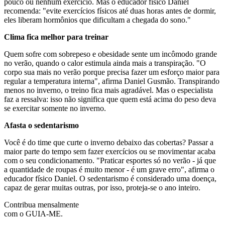
pouco ou nenhum exercício. Mas o educador físico Daniel
recomenda: "evite exercícios físicos até duas horas antes de dormir,
eles liberam hormônios que dificultam a chegada do sono."
Clima fica melhor para treinar
Quem sofre com sobrepeso e obesidade sente um incômodo grande
no verão, quando o calor estimula ainda mais a transpiração. "O
corpo sua mais no verão porque precisa fazer um esforço maior para
regular a temperatura interna", afirma Daniel Gusmão. Transpirando
menos no inverno, o treino fica mais agradável. Mas o especialista
faz a ressalva: isso não significa que quem está acima do peso deva
se exercitar somente no inverno.
Afasta o sedentarismo
Você é do time que curte o inverno debaixo das cobertas? Passar a
maior parte do tempo sem fazer exercícios ou se movimentar acaba
com o seu condicionamento. "Praticar esportes só no verão - já que
a quantidade de roupas é muito menor - é um grave erro", afirma o
educador físico Daniel. O sedentarismo é considerado uma doença,
capaz de gerar muitas outras, por isso, proteja-se o ano inteiro.
Contribua mensalmente
com o GUIA-ME.