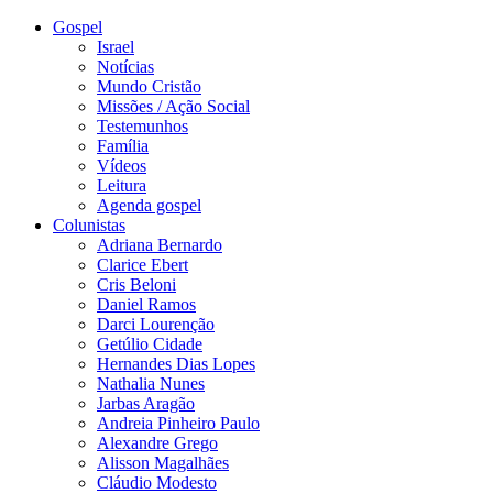
Gospel
Israel
Notícias
Mundo Cristão
Missões / Ação Social
Testemunhos
Família
Vídeos
Leitura
Agenda gospel
Colunistas
Adriana Bernardo
Clarice Ebert
Cris Beloni
Daniel Ramos
Darci Lourenção
Getúlio Cidade
Hernandes Dias Lopes
Nathalia Nunes
Jarbas Aragão
Andreia Pinheiro Paulo
Alexandre Grego
Alisson Magalhães
Cláudio Modesto