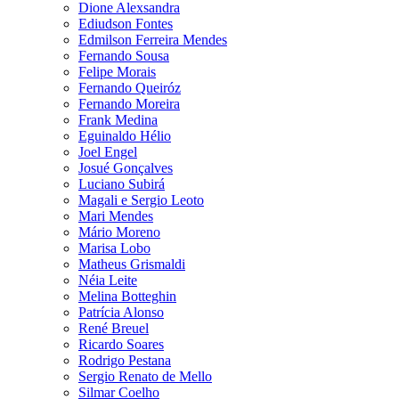
Dione Alexsandra
Ediudson Fontes
Edmilson Ferreira Mendes
Fernando Sousa
Felipe Morais
Fernando Queiróz
Fernando Moreira
Frank Medina
Eguinaldo Hélio
Joel Engel
Josué Gonçalves
Luciano Subirá
Magali e Sergio Leoto
Mari Mendes
Mário Moreno
Marisa Lobo
Matheus Grismaldi
Néia Leite
Melina Botteghin
Patrícia Alonso
René Breuel
Ricardo Soares
Rodrigo Pestana
Sergio Renato de Mello
Silmar Coelho