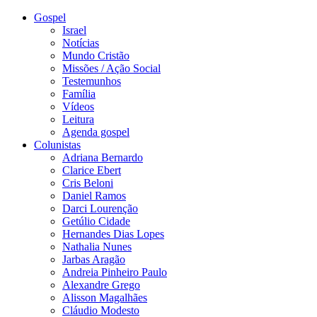
Gospel
Israel
Notícias
Mundo Cristão
Missões / Ação Social
Testemunhos
Família
Vídeos
Leitura
Agenda gospel
Colunistas
Adriana Bernardo
Clarice Ebert
Cris Beloni
Daniel Ramos
Darci Lourenção
Getúlio Cidade
Hernandes Dias Lopes
Nathalia Nunes
Jarbas Aragão
Andreia Pinheiro Paulo
Alexandre Grego
Alisson Magalhães
Cláudio Modesto