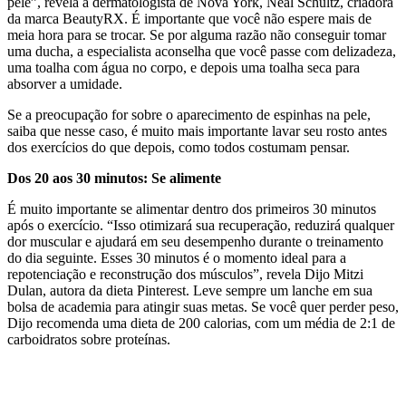
pele”, revela a dermatologista de Nova York, Neal Schultz, criadora
da marca BeautyRX. É importante que você não espere mais de
meia hora para se trocar. Se por alguma razão não conseguir tomar
uma ducha, a especialista aconselha que você passe com delizadeza,
uma toalha com água no corpo, e depois uma toalha seca para
absorver a umidade.
Se a preocupação for sobre o aparecimento de espinhas na pele,
saiba que nesse caso, é muito mais importante lavar seu rosto antes
dos exercícios do que depois, como todos costumam pensar.
Dos 20 aos 30 minutos: Se alimente
É muito importante se alimentar dentro dos primeiros 30 minutos
após o exercício. “Isso otimizará sua recuperação, reduzirá qualquer
dor muscular e ajudará em seu desempenho durante o treinamento
do dia seguinte. Esses 30 minutos é o momento ideal para a
repotenciação e reconstrução dos músculos”, revela Dijo Mitzi
Dulan, autora da dieta Pinterest. Leve sempre um lanche em sua
bolsa de academia para atingir suas metas. Se você quer perder peso,
Dijo recomenda uma dieta de 200 calorias, com um média de 2:1 de
carboidratos sobre proteínas.