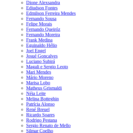
Dione Alexsandra
Ediudson Fontes
Edmilson Ferreira Mendes
Fernando Sousa
Felipe Morais
Fernando Queiróz
Fernando Moreira
Frank Medina
Eguinaldo Hélio
Joel Engel
Josué Gonçalves
Luciano Subirá
Magali e Sergio Leoto
Mari Mendes
Mário Moreno
Marisa Lobo
Matheus Grismaldi
Néia Leite
Melina Botteghin
Patrícia Alonso
René Breuel
Ricardo Soares
Rodrigo Pestana
Sergio Renato de Mello
Silmar Coelho