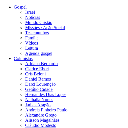
Gospel
Israel
Notícias
Mundo Cristão
Missões / Ação Social
Testemunhos
Família
Vídeos
Leitura
Agenda gospel
Colunistas
Adriana Bernardo
Clarice Ebert
Cris Beloni
Daniel Ramos
Darci Lourenção
Getúlio Cidade
Hernandes Dias Lopes
Nathalia Nunes
Jarbas Aragão
Andreia Pinheiro Paulo
Alexandre Grego
Alisson Magalhães
Cláudio Modesto