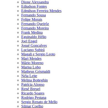
Dione Alexsandra
Ediudson Fontes
Edmilson Ferreira Mendes
Fernando Sousa
Felipe Morais
Fernando Queiróz
Fernando Moreira
Frank Medina
Eguinaldo Hélio
Joel Engel
Josué Gonçalves
Luciano Subirá
Magali e Sergio Leoto
Mari Mendes
Mário Moreno
Marisa Lobo
Matheus Grismaldi
Néia Leite
Melina Botteghin
Patrícia Alonso
René Breuel
Ricardo Soares
Rodrigo Pestana
Sergio Renato de Mello
Silmar Coelho