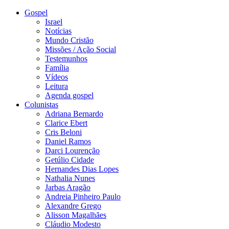
Gospel
Israel
Notícias
Mundo Cristão
Missões / Ação Social
Testemunhos
Família
Vídeos
Leitura
Agenda gospel
Colunistas
Adriana Bernardo
Clarice Ebert
Cris Beloni
Daniel Ramos
Darci Lourenção
Getúlio Cidade
Hernandes Dias Lopes
Nathalia Nunes
Jarbas Aragão
Andreia Pinheiro Paulo
Alexandre Grego
Alisson Magalhães
Cláudio Modesto