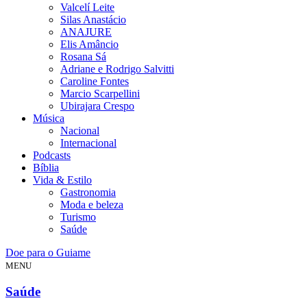
Valcelí Leite
Silas Anastácio
ANAJURE
Elis Amâncio
Rosana Sá
Adriane e Rodrigo Salvitti
Caroline Fontes
Marcio Scarpellini
Ubirajara Crespo
Música
Nacional
Internacional
Podcasts
Bíblia
Vida & Estilo
Gastronomia
Moda e beleza
Turismo
Saúde
Doe para o Guiame
MENU
Saúde