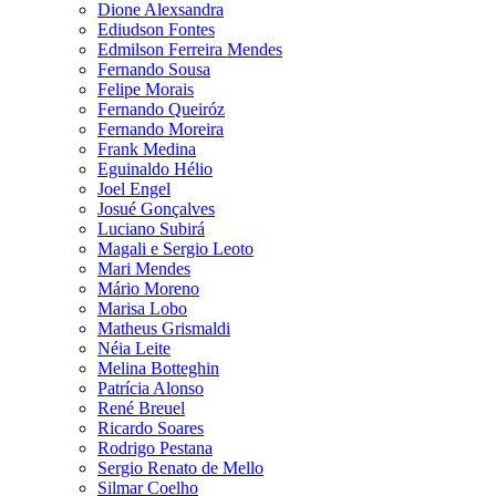
Dione Alexsandra
Ediudson Fontes
Edmilson Ferreira Mendes
Fernando Sousa
Felipe Morais
Fernando Queiróz
Fernando Moreira
Frank Medina
Eguinaldo Hélio
Joel Engel
Josué Gonçalves
Luciano Subirá
Magali e Sergio Leoto
Mari Mendes
Mário Moreno
Marisa Lobo
Matheus Grismaldi
Néia Leite
Melina Botteghin
Patrícia Alonso
René Breuel
Ricardo Soares
Rodrigo Pestana
Sergio Renato de Mello
Silmar Coelho