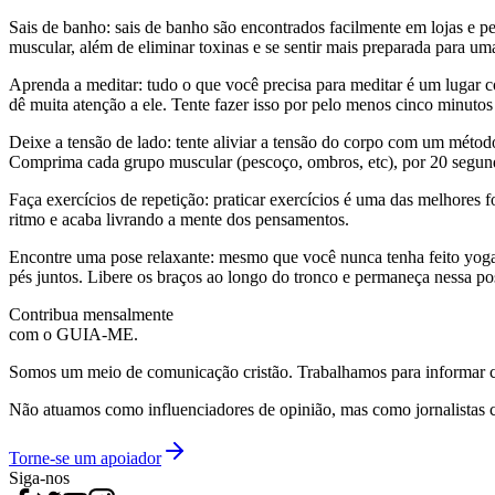
Sais de banho: sais de banho são encontrados facilmente em lojas e pe
muscular, além de eliminar toxinas e se sentir mais preparada para um
Aprenda a meditar: tudo o que você precisa para meditar é um lugar c
dê muita atenção a ele. Tente fazer isso por pelo menos cinco minuto
Deixe a tensão de lado: tente aliviar a tensão do corpo com um méto
Comprima cada grupo muscular (pescoço, ombros, etc), por 20 segund
Faça exercícios de repetição: praticar exercícios é uma das melhores 
ritmo e acaba livrando a mente dos pensamentos.
Encontre uma pose relaxante: mesmo que você nunca tenha feito yoga n
pés juntos. Libere os braços ao longo do tronco e permaneça nessa po
Contribua mensalmente
com o GUIA-ME.
Somos um meio de comunicação cristão. Trabalhamos para informar com
Não atuamos como influenciadores de opinião, mas como jornalistas 
Torne-se um apoiador
Siga-nos