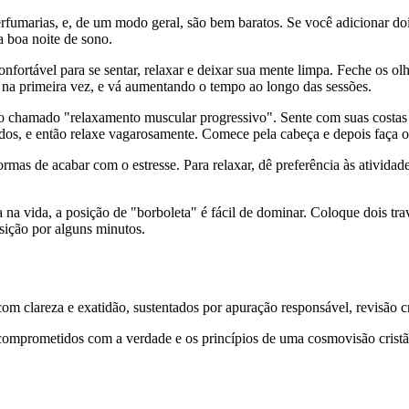
rfumarias, e, de um modo geral, são bem baratos. Se você adicionar doi
a boa noite de sono.
onfortável para se sentar, relaxar e deixar sua mente limpa. Feche os o
s na primeira vez, e vá aumentando o tempo ao longo das sessões.
do chamado "relaxamento muscular progressivo". Sente com suas costas 
os, e então relaxe vagarosamente. Comece pela cabeça e depois faça o
formas de acabar com o estresse. Para relaxar, dê preferência às ativid
a vida, a posição de "borboleta" é fácil de dominar. Coloque dois trave
sição por alguns minutos.
 clareza e exatidão, sustentados por apuração responsável, revisão cri
comprometidos com a verdade e os princípios de uma cosmovisão cristã