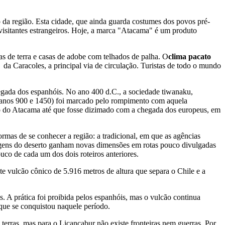
da região. Esta cidade, que ainda guarda costumes dos povos pré-
visitantes estrangeiros. Hoje, a marca "Atacama" é um produto
tas de terra e casas de adobe com telhados de palha. O
clima pacato
da Caracoles, a principal via de circulação. Turistas de todo o mundo
hegada dos espanhóis. No ano 400 d.C., a sociedade tiwanaku,
os anos 900 e 1450) foi marcado pelo rompimento com aquela
ião do Atacama até que fosse dizimado com a chegada dos europeus, em
rmas de se conhecer a região: a tradicional, em que as agências
gens do deserto ganham novas dimensões em rotas pouco divulgadas
ouco de cada um dos dois roteiros anteriores.
te vulcão cônico de 5.916 metros de altura que separa o Chile e a
. A prática foi proibida pelos espanhóis, mas o vulcão continua
que se conquistou naquele período.
erras, mas para o Licancabur não existe fronteiras nem guerras. Por