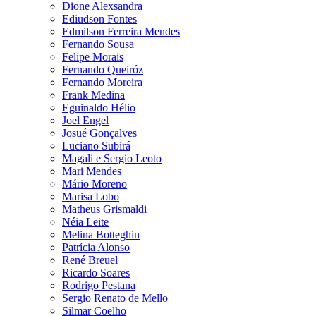
Dione Alexsandra
Ediudson Fontes
Edmilson Ferreira Mendes
Fernando Sousa
Felipe Morais
Fernando Queiróz
Fernando Moreira
Frank Medina
Eguinaldo Hélio
Joel Engel
Josué Gonçalves
Luciano Subirá
Magali e Sergio Leoto
Mari Mendes
Mário Moreno
Marisa Lobo
Matheus Grismaldi
Néia Leite
Melina Botteghin
Patrícia Alonso
René Breuel
Ricardo Soares
Rodrigo Pestana
Sergio Renato de Mello
Silmar Coelho