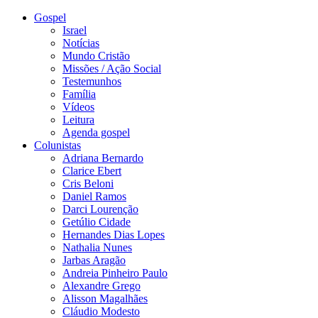
Gospel
Israel
Notícias
Mundo Cristão
Missões / Ação Social
Testemunhos
Família
Vídeos
Leitura
Agenda gospel
Colunistas
Adriana Bernardo
Clarice Ebert
Cris Beloni
Daniel Ramos
Darci Lourenção
Getúlio Cidade
Hernandes Dias Lopes
Nathalia Nunes
Jarbas Aragão
Andreia Pinheiro Paulo
Alexandre Grego
Alisson Magalhães
Cláudio Modesto