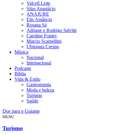
Valcelí Leite
Silas Anastácio
ANAJURE
Elis Amâncio
Rosana Sá
Adriane e Rodrigo Salvitti
Caroline Fontes
Marcio Scarpellini
Ubirajara Crespo
Música
Nacional
Internacional
Podcasts
Bíblia
Vida & Estilo
Gastronomia
Moda e beleza
Turismo
Saúde
Doe para o Guiame
MENU
Turismo