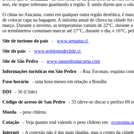
isso, ele segue soberano guardando a região. E ainda dizem que o oás
O clima no Atacama, como em qualquer outra região desértica, é mar
de colocar capa na bagagem. A máxima anual de chuva na cidade foi de
março. Durante o inverno, as temperaturas variam de 22°C, durante o
os termômetros costumam marcar até 27°C, durante o dia, e 16°C,
Site de turismo do país
-
www.sernatur.cl
Site do país
-
www.gobiernodechile.cl
Site de São Pedro
-
www.sanpedroatacama.com
Informações turísticas em São Pedro
- Rua Toconao, esquina com 
Fuso horário
- uma hora menos em relação a Brasília
DDI
- 56 (Chile)
Código de acesso de San Pedro
- 55 (deve-se discar o prefixo 09 e
Moeda
- peso chileno
Cotação
- Veja quanto está valendo o peso chileno em
economia.uo
Internet
- A conexão não é das mais rápidas, mas o centro da cidade