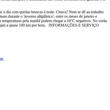
nte o dia com quedas bruscas à noite. Chuva? Nem se dê ao trabalho
s durante o 'inverno altiplânico', entre os meses de janeiro e
, a temperaturas pela manhã podem chegar a 18°C negativos. No verão
, que chegam a quase 100 km por hora. INFORMAÇÕES E SERVIÇO
om