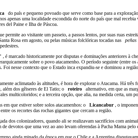
ica
do país e pequeno povoado que serve como base para a exploração 
anos apenas uma localidade escondida do norte do país que mal recebia 
es del Paine e Ilha de Páscoa.
 permite ao visitante um passeio, a passos lentos, por suas ruas estrei
 Santa Rosa em agosto, ou pelas músicas folclóricas tocadas nas
peñas
 pedestres.
s"
, é marcado historicamente por disputas e dominações anteriores à c
 hierarquicamente sobre o povo atacamenho. O período seguinte (entre 
rnos. Foi nesse contexto que o Estado inca expandiu-se e dominou a reg
mente aclimatado às altitudes, é hora de explorar o Atacama. Há três fo
 além dos gêiseres de El Tatio; o
roteiro
alternativo, em que as mar
les multicoloridos; e a terceira opção, que alia, na medida certa, um p
ias em que estiver sobre solos atacamenhos: o
Licancabur
, o imponen
entre os recortes das rochas gigantes que cercam a região.
da dos colonizadores, quando ali se realizavam sacrifícios com animais
ém de devotos que uma vez ao ano levam oferendas à Pacha Mama pelo 
erreno ainda minado da época em que o Chile e a Argentina disputavam t