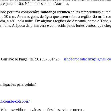
is é pura ilusão. Não no deserto do Atacama.
cado por uma considerável
mudança térmica
: altas temperaturas dura
 50 mm. As raras gotas de água que caem sobre a região são mais comun
 dia, a 4ºC, pela noite. Em algumas regiões do Atacama, como o Tatio
 pela noite. A época da primavera é conhecida pelos fortes ventos
Gustavo le Paige, tel. 56 (55) 851420.
sanpedrodeatacama@gmail.c
m ligações para celular)
l.com.br/cotacoes/
.
 é bem servido com várias opções de serviço e preços.