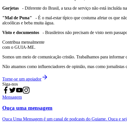
Gorjetas
- Diferente do Brasil, a taxa de serviço não está incluída n
"Mal de Puna"
- É o mal-estar típico que costuma afetar os que não
alcoólicas e beba muita água.
Visto e documentos
- Brasileiros não precisam de visto nem passap
Contribua mensalmente
com o GUIA-ME.
Somos um meio de comunicação cristão. Trabalhamos para informar com
Não atuamos como influenciadores de opinião, mas como jornalistas 
Torne-se um apoiador
Siga-nos
Mensagem
Ouça uma mensagem
Ouça Uma Mensagem é um canal de podcasts do Guiame. Ouça e sej