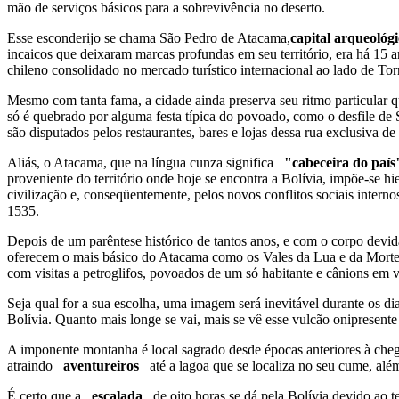
mão de serviços básicos para a sobrevivência no deserto.
Esse esconderijo se chama São Pedro de Atacama,
capital arqueológ
incaicos que deixaram marcas profundas em seu território, era há 15 
chileno consolidado no mercado turístico internacional ao lado de Torr
Mesmo com tanta fama, a cidade ainda preserva seu ritmo particular que
só é quebrado por alguma festa típica do povoado, como o desfile de
são disputados pelos restaurantes, bares e lojas dessa rua exclusiva de
Aliás, o Atacama, que na língua cunza significa
"cabeceira do paí
proveniente do território onde hoje se encontra a Bolívia, impõe-se
civilização e, conseqüentemente, pelos novos conflitos sociais inte
1535.
Depois de um parêntese histórico de tantos anos, e com o corpo devida
oferecem o mais básico do Atacama como os Vales da Lua e da Morte,
com visitas a petroglifos, povoados de um só habitante e cânions em va
Seja qual for a sua escolha, uma imagem será inevitável durante os d
Bolívia. Quanto mais longe se vai, mais se vê esse vulcão onipresente 
A imponente montanha é local sagrado desde épocas anteriores à chega
atraindo
aventureiros
até a lagoa que se localiza no seu cume, al
É certo que a
escalada
de oito horas se dá pela Bolívia devido ao t