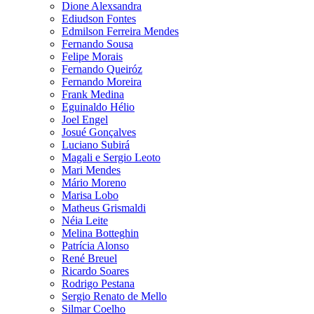
Dione Alexsandra
Ediudson Fontes
Edmilson Ferreira Mendes
Fernando Sousa
Felipe Morais
Fernando Queiróz
Fernando Moreira
Frank Medina
Eguinaldo Hélio
Joel Engel
Josué Gonçalves
Luciano Subirá
Magali e Sergio Leoto
Mari Mendes
Mário Moreno
Marisa Lobo
Matheus Grismaldi
Néia Leite
Melina Botteghin
Patrícia Alonso
René Breuel
Ricardo Soares
Rodrigo Pestana
Sergio Renato de Mello
Silmar Coelho