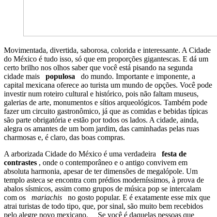
Movimentada, divertida, saborosa, colorida e interessante. A Cidade
do México é tudo isso, só que em proporções gigantescas. E dá um
certo brilho nos olhos saber que você está pisando na segunda
cidade mais
populosa
do mundo. Importante e imponente, a
capital mexicana oferece ao turista um mundo de opções. Você pode
investir num roteiro cultural e histórico, pois não faltam museus,
galerias de arte, monumentos e sítios arqueológicos. Também pode
fazer um circuito gastronômico, já que as comidas e bebidas típicas
são parte obrigatória e estão por todos os lados. A cidade, ainda,
alegra os amantes de um bom jardim, das caminhadas pelas ruas
charmosas e, é claro, das boas compras.
A arborizada Cidade do México é uma verdadeira
festa de
contrastes
, onde o contemporâneo e o antigo convivem em
absoluta harmonia, apesar de ter dimensões de megalópole. Um
templo asteca se encontra com prédios moderníssimos, à prova de
abalos sísmicos, assim como grupos de música pop se intercalam
com os
mariachis
no gosto popular. E é exatamente esse mix que
atrai turistas de todo tipo, que, por sinal, são muito bem recebidos
pelo alegre povo mexicano. Se você é daquelas pessoas que