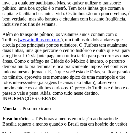
inveja a qualquer paulistano. Mas, se quiser utilizar o transporte
público, uma boa opção é o metrô. Tem boas linhas que cortam a
capital e facilitam bastante a vida. Os ônibus são um pouco velhos, é
bem verdade, mas são baratos e circulam com bastante freqüência,
inclusive nos fins de semana.
Além do transporte público, os visitantes ainda contam com o
Turibus (
www.turibus.com.mx
), um ônibus de dois andares que
circula pelos principais pontos turísticos. O Turibus tem atualmente
duas linhas, uma que percorre o centro histórico e outra que vai para
a região sul. O viajante paga uma única tarifa para percorrer as duas
áreas. Como o tráfego na Cidade do México é intenso, o percurso
demora muito pra terminar e fica praticamente impossível conhecer
tudo na mesma jornada. E, já que você está de férias, se ficar parado
no trânsito, aproveite este momento típico de uma metrópole e tire
fotos interessantes (paisagens bacanas não faltam), observe o
movimento e os cantinhos curiosos. O preço do Turibus é ótimo e o
passeio vale a pena. Aliás, como tudo neste destino.
INFORMAÇÕES GERAIS
Moeda
- Peso mexicano
Fuso horário
- Três horas a menos em relação ao horário de
Brasília (quatro a menos quando o Brasil está em horário de verão)