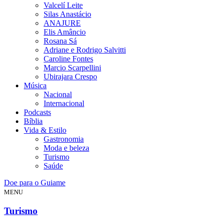
Valcelí Leite
Silas Anastácio
ANAJURE
Elis Amâncio
Rosana Sá
Adriane e Rodrigo Salvitti
Caroline Fontes
Marcio Scarpellini
Ubirajara Crespo
Música
Nacional
Internacional
Podcasts
Bíblia
Vida & Estilo
Gastronomia
Moda e beleza
Turismo
Saúde
Doe para o Guiame
MENU
Turismo