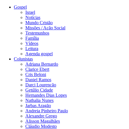
Gospel
Israel
Notícias
Mundo Cristão
Missões / Ação Social
Testemunhos
Família
Vídeos
Leitura
Agenda gospel
Colunistas
Adriana Bernardo
Clarice Ebert
Cris Beloni
Daniel Ramos
Darci Lourenção
Getúlio Cidade
Hernandes Dias Lopes
Nathalia Nunes
Jarbas Aragão
Andreia Pinheiro Paulo
Alexandre Grego
Alisson Magalhães
Cláudio Modesto