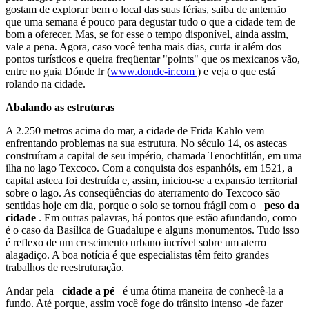
gostam de explorar bem o local das suas férias, saiba de antemão
que uma semana é pouco para degustar tudo o que a cidade tem de
bom a oferecer. Mas, se for esse o tempo disponível, ainda assim,
vale a pena. Agora, caso você tenha mais dias, curta ir além dos
pontos turísticos e queira freqüentar "points" que os mexicanos vão,
entre no guia Dónde Ir (
www.donde-ir.com
) e veja o que está
rolando na cidade.
Abalando as estruturas
A 2.250 metros acima do mar, a cidade de Frida Kahlo vem
enfrentando problemas na sua estrutura. No século 14, os astecas
construíram a capital de seu império, chamada Tenochtitlán, em uma
ilha no lago Texcoco. Com a conquista dos espanhóis, em 1521, a
capital asteca foi destruída e, assim, iniciou-se a expansão territorial
sobre o lago. As conseqüências do aterramento do Texcoco são
sentidas hoje em dia, porque o solo se tornou frágil com o
peso da
cidade
. Em outras palavras, há pontos que estão afundando, como
é o caso da Basílica de Guadalupe e alguns monumentos. Tudo isso
é reflexo de um crescimento urbano incrível sobre um aterro
alagadiço. A boa notícia é que especialistas têm feito grandes
trabalhos de reestruturação.
Andar pela
cidade a pé
é uma ótima maneira de conhecê-la a
fundo. Até porque, assim você foge do trânsito intenso -de fazer