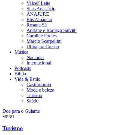
Valcelí Leite
Silas Anastácio
ANAJURE
Elis Amâncio
Rosana Sá
Adriane e Rodrigo Salvitti
Caroline Fontes
Marcio Scarpellini
Ubirajara Crespo
Música
Nacional
Internacional
Podcasts
Bíblia
Vida & Estilo
Gastronomia
Moda e beleza
Turismo
Saúde
Doe para o Guiame
MENU
Turismo