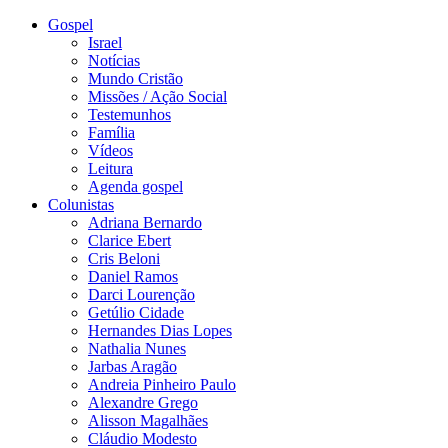
Gospel
Israel
Notícias
Mundo Cristão
Missões / Ação Social
Testemunhos
Família
Vídeos
Leitura
Agenda gospel
Colunistas
Adriana Bernardo
Clarice Ebert
Cris Beloni
Daniel Ramos
Darci Lourenção
Getúlio Cidade
Hernandes Dias Lopes
Nathalia Nunes
Jarbas Aragão
Andreia Pinheiro Paulo
Alexandre Grego
Alisson Magalhães
Cláudio Modesto