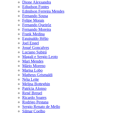
Dione Alexsandra
Ediudson Fontes
Edmilson Ferreira Mendes
Fernando Sousa
Felipe Morais
Fernando Queiróz
Fernando Moreira
Frank Medina
Eguinaldo Hélio
Joel Engel
Josué Gonçalves
Luciano Subirá
Magali e Sergio Leoto
Mari Mendes
Mário Moreno
Marisa Lobo
Matheus Grismaldi
Néia Leite
Melina Botteghin
Patrícia Alonso
René Breuel
Ricardo Soares
Rodrigo Pestana
Sergio Renato de Mello
Silmar Coelho