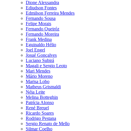
Dione Alexsandra
Ediudson Fontes
Edmilson Ferreira Mendes
Fernando Sousa
Felipe Morais
Fernando Queiróz
Fernando Moreira
Frank Medina
Eguinaldo Hélio
Joel Engel
Josué Gonçalves
Luciano Subirá
Magali e Sergio Leoto
Mari Mendes
Mário Moreno
Marisa Lobo
Matheus Grismaldi
Néia Leite
Melina Botteghin
Patrícia Alonso
René Breuel
Ricardo Soares
Rodrigo Pestana
Sergio Renato de Mello
Silmar Coelho