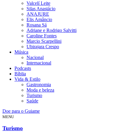
Valcelí Leite
Silas Anastácio
ANAJURE
Elis Amâncio
Rosana Sá
Adriane e Rodrigo Salvitti
Caroline Fontes
Marcio Scarpellini
Ubirajara Crespo
Música
Nacional
Internacional
Podcasts
Bíblia
Vida & Estilo
Gastronomia
Moda e beleza
Turismo
Saúde
Doe para o Guiame
MENU
Turismo