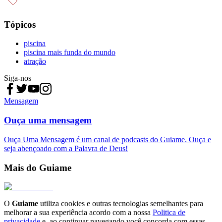
Tópicos
piscina
piscina mais funda do mundo
atração
Siga-nos
Mensagem
Ouça uma mensagem
Ouça Uma Mensagem é um canal de podcasts do Guiame. Ouça e
seja abençoado com a Palavra de Deus!
Mais do Guiame
O
Guiame
utiliza cookies e outras tecnologias semelhantes para
melhorar a sua experiência acordo com a nossa
Politica de
privacidade
e, ao continuar navegando você concorda com essas