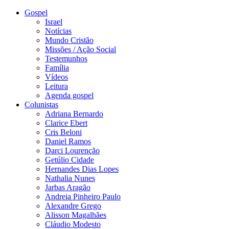
Gospel
Israel
Notícias
Mundo Cristão
Missões / Ação Social
Testemunhos
Família
Vídeos
Leitura
Agenda gospel
Colunistas
Adriana Bernardo
Clarice Ebert
Cris Beloni
Daniel Ramos
Darci Lourenção
Getúlio Cidade
Hernandes Dias Lopes
Nathalia Nunes
Jarbas Aragão
Andreia Pinheiro Paulo
Alexandre Grego
Alisson Magalhães
Cláudio Modesto