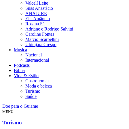
Valcelí Leite
Silas Anastácio
ANAJURE
Elis Amâncio
Rosana Sá
Adriane e Rodrigo Salvitti
Caroline Fontes
Marcio Scarpellini
Ubirajara Crespo
Música
Nacional
Internacional
Podcasts
Bíblia
Vida & Estilo
Gastronomia
Moda e beleza
Turismo
Saúde
Doe para o Guiame
MENU
Turismo