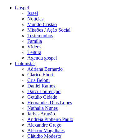
Gospel
Israel
Notícias
Mundo Cristão
Missões / Ação Social
Testemunhos
Família
Vídeos
Leitura
Agenda gospel
Colunistas
Adriana Bernardo
Clarice Ebert
Cris Beloni
Daniel Ramos
Darci Lourenção
Getúlio Cidade
Hernandes Dias Lopes
Nathalia Nunes
Jarbas Aragão
Andreia Pinheiro Paulo
Alexandre Grego
Alisson Magalhães
Cláudio Modesto