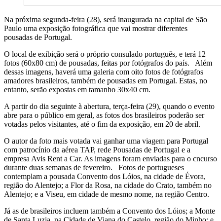
Na próxima segunda-feira (28), será inaugurada na capital de São
Paulo uma exposição fotográfica que vai mostrar diferentes
pousadas de Portugal.
O local de exibição será o próprio consulado português, e terá 12
fotos (60x80 cm) de pousadas, feitas por fotógrafos do país. Além
dessas imagens, haverá uma galeria com oito fotos de fotógrafos
amadores brasileiros, também de pousadas em Portugal. Estas, no
entanto, serão expostas em tamanho 30x40 cm.
A partir do dia seguinte à abertura, terça-feira (29), quando o evento
abre para o público em geral, as fotos dos brasileiros poderão ser
votadas pelos visitantes, até o fim da exposição, em 20 de abril.
O autor da foto mais votada vai ganhar uma viagem para Portugal
com patrocínio da aérea TAP, rede Pousadas de Portugal e a
empresa Avis Rent a Car. As imagens foram enviadas para o cncurso
durante duas semanas de fevereiro. Fotos de portugueses
contemplam a pousada Convento dos Lóios, na cidade de Évora,
região do Alentejo; a Flor da Rosa, na cidade do Crato, também no
Alentejo; e a Viseu, em cidade de mesmo nome, na região Centro.
Já as de brasileiros incluem também a Convento dos Lóios; a Monte
de Santa Luzia, na Cidade de Viana do Castelo, região do Minho; e