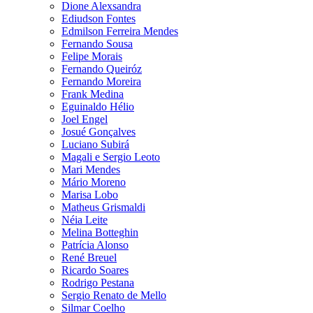
Dione Alexsandra
Ediudson Fontes
Edmilson Ferreira Mendes
Fernando Sousa
Felipe Morais
Fernando Queiróz
Fernando Moreira
Frank Medina
Eguinaldo Hélio
Joel Engel
Josué Gonçalves
Luciano Subirá
Magali e Sergio Leoto
Mari Mendes
Mário Moreno
Marisa Lobo
Matheus Grismaldi
Néia Leite
Melina Botteghin
Patrícia Alonso
René Breuel
Ricardo Soares
Rodrigo Pestana
Sergio Renato de Mello
Silmar Coelho