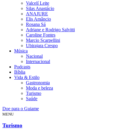
Valcelí Leite
Silas Anastácio
ANAJURE
Elis Amâncio
Rosana Sá
Adriane e Rodrigo Salvitti
Caroline Fontes
Marcio Scarpellini
Ubirajara Crespo
Música
Nacional
Internacional
Podcasts
Bíblia
Vida & Estilo
Gastronomia
Moda e beleza
Turismo
Saúde
Doe para o Guiame
MENU
Turismo