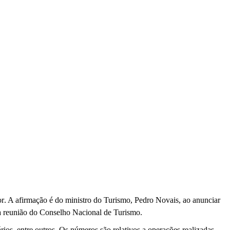
r. A afirmação é do ministro do Turismo, Pedro Novais, ao anunciar
, a reunião do Conselho Nacional de Turismo.
ios, entre outros. Os números são relativos a operações realizadas