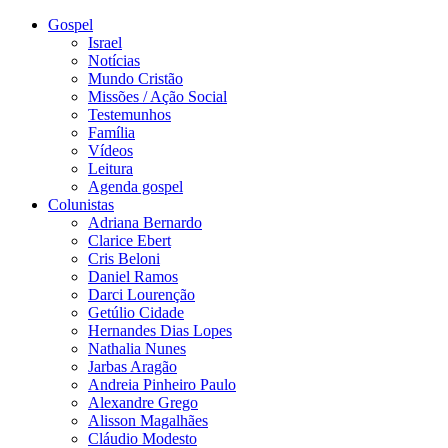
Gospel
Israel
Notícias
Mundo Cristão
Missões / Ação Social
Testemunhos
Família
Vídeos
Leitura
Agenda gospel
Colunistas
Adriana Bernardo
Clarice Ebert
Cris Beloni
Daniel Ramos
Darci Lourenção
Getúlio Cidade
Hernandes Dias Lopes
Nathalia Nunes
Jarbas Aragão
Andreia Pinheiro Paulo
Alexandre Grego
Alisson Magalhães
Cláudio Modesto