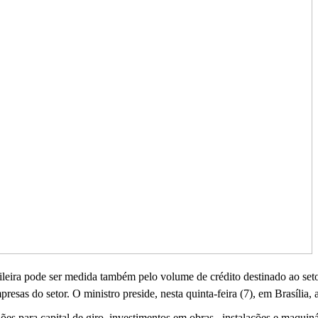
ileira pode ser medida também pelo volume de crédito destinado ao seto
resas do setor. O ministro preside, nesta quinta-feira (7), em Brasília
s para capital de giro, investimentos em obras, instalações e maquinár