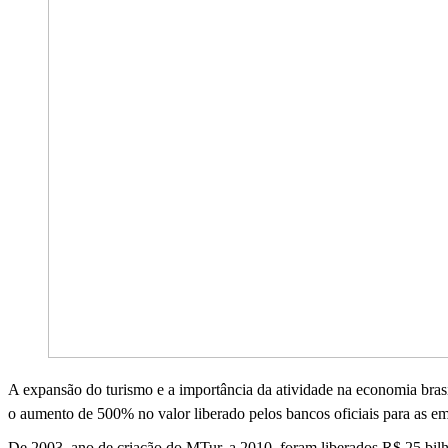
A expansão do turismo e a importância da atividade na economia bras
o aumento de 500% no valor liberado pelos bancos oficiais para as emp
De 2003, ano de criação do MTur, a 2010, foram liberados R$ 25 bilhõe