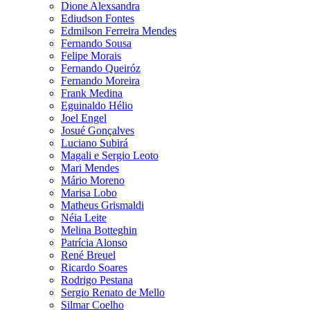
Dione Alexsandra
Ediudson Fontes
Edmilson Ferreira Mendes
Fernando Sousa
Felipe Morais
Fernando Queiróz
Fernando Moreira
Frank Medina
Eguinaldo Hélio
Joel Engel
Josué Gonçalves
Luciano Subirá
Magali e Sergio Leoto
Mari Mendes
Mário Moreno
Marisa Lobo
Matheus Grismaldi
Néia Leite
Melina Botteghin
Patrícia Alonso
René Breuel
Ricardo Soares
Rodrigo Pestana
Sergio Renato de Mello
Silmar Coelho