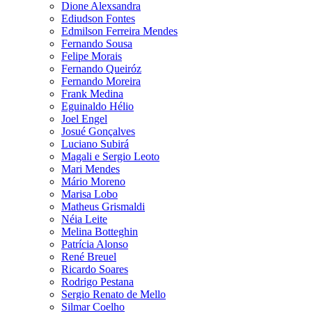
Dione Alexsandra
Ediudson Fontes
Edmilson Ferreira Mendes
Fernando Sousa
Felipe Morais
Fernando Queiróz
Fernando Moreira
Frank Medina
Eguinaldo Hélio
Joel Engel
Josué Gonçalves
Luciano Subirá
Magali e Sergio Leoto
Mari Mendes
Mário Moreno
Marisa Lobo
Matheus Grismaldi
Néia Leite
Melina Botteghin
Patrícia Alonso
René Breuel
Ricardo Soares
Rodrigo Pestana
Sergio Renato de Mello
Silmar Coelho