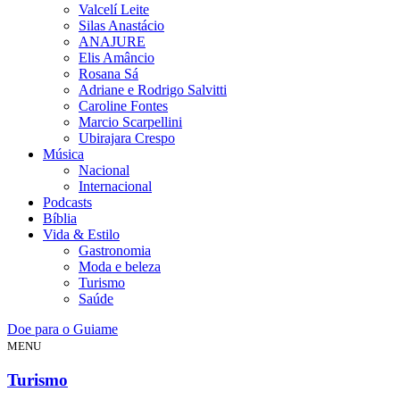
Valcelí Leite
Silas Anastácio
ANAJURE
Elis Amâncio
Rosana Sá
Adriane e Rodrigo Salvitti
Caroline Fontes
Marcio Scarpellini
Ubirajara Crespo
Música
Nacional
Internacional
Podcasts
Bíblia
Vida & Estilo
Gastronomia
Moda e beleza
Turismo
Saúde
Doe para o Guiame
MENU
Turismo