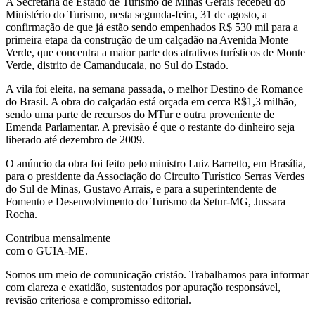
A Secretaria de Estado de Turismo de Minas Gerais recebeu do
Ministério do Turismo, nesta segunda-feira, 31 de agosto, a
confirmação de que já estão sendo empenhados R$ 530 mil para a
primeira etapa da construção de um calçadão na Avenida Monte
Verde, que concentra a maior parte dos atrativos turísticos de Monte
Verde, distrito de Camanducaia, no Sul do Estado.
A vila foi eleita, na semana passada, o melhor Destino de Romance
do Brasil. A obra do calçadão está orçada em cerca R$1,3 milhão,
sendo uma parte de recursos do MTur e outra proveniente de
Emenda Parlamentar. A previsão é que o restante do dinheiro seja
liberado até dezembro de 2009.
O anúncio da obra foi feito pelo ministro Luiz Barretto, em Brasília,
para o presidente da Associação do Circuito Turístico Serras Verdes
do Sul de Minas, Gustavo Arrais, e para a superintendente de
Fomento e Desenvolvimento do Turismo da Setur-MG, Jussara
Rocha.
Contribua mensalmente
com o GUIA-ME.
Somos um meio de comunicação cristão. Trabalhamos para informar
com clareza e exatidão, sustentados por apuração responsável,
revisão criteriosa e compromisso editorial.