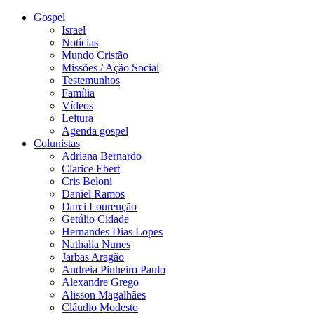
Gospel
Israel
Notícias
Mundo Cristão
Missões / Ação Social
Testemunhos
Família
Vídeos
Leitura
Agenda gospel
Colunistas
Adriana Bernardo
Clarice Ebert
Cris Beloni
Daniel Ramos
Darci Lourenção
Getúlio Cidade
Hernandes Dias Lopes
Nathalia Nunes
Jarbas Aragão
Andreia Pinheiro Paulo
Alexandre Grego
Alisson Magalhães
Cláudio Modesto