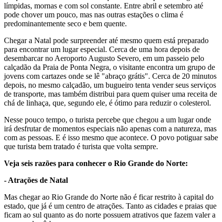
límpidas, mornas e com sol constante. Entre abril e setembro até
pode chover um pouco, mas nas outras estações o clima é
predominantemente seco e bem quente.
Chegar a Natal pode surpreender até mesmo quem está preparado
para encontrar um lugar especial. Cerca de uma hora depois de
desembarcar no Aeroporto Augusto Severo, em um passeio pelo
calçadão da Praia de Ponta Negra, o visitante encontra um grupo de
jovens com cartazes onde se lê "abraço grátis". Cerca de 20 minutos
depois, no mesmo calçadão, um bugueiro tenta vender seus serviços
de transporte, mas também distribui para quem quiser uma receita de
chá de linhaça, que, segundo ele, é ótimo para reduzir o colesterol.
Nesse pouco tempo, o turista percebe que chegou a um lugar onde
irá desfrutar de momentos especiais não apenas com a natureza, mas
com as pessoas. E é isso mesmo que acontece. O povo potiguar sabe
que turista bem tratado é turista que volta sempre.
Veja seis razões para conhecer o Rio Grande do Norte:
- Atrações de Natal
Mas chegar ao Rio Grande do Norte não é ficar restrito à capital do
estado, que já é um centro de atrações. Tanto as cidades e praias que
ficam ao sul quanto as do norte possuem atrativos que fazem valer a