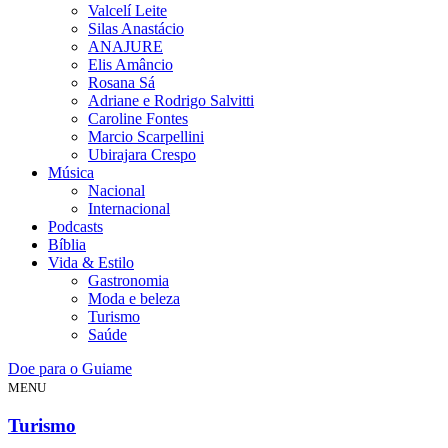
Valcelí Leite
Silas Anastácio
ANAJURE
Elis Amâncio
Rosana Sá
Adriane e Rodrigo Salvitti
Caroline Fontes
Marcio Scarpellini
Ubirajara Crespo
Música
Nacional
Internacional
Podcasts
Bíblia
Vida & Estilo
Gastronomia
Moda e beleza
Turismo
Saúde
Doe para o Guiame
MENU
Turismo