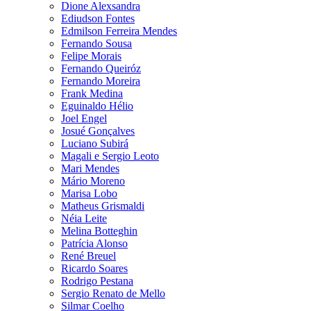
Dione Alexsandra
Ediudson Fontes
Edmilson Ferreira Mendes
Fernando Sousa
Felipe Morais
Fernando Queiróz
Fernando Moreira
Frank Medina
Eguinaldo Hélio
Joel Engel
Josué Gonçalves
Luciano Subirá
Magali e Sergio Leoto
Mari Mendes
Mário Moreno
Marisa Lobo
Matheus Grismaldi
Néia Leite
Melina Botteghin
Patrícia Alonso
René Breuel
Ricardo Soares
Rodrigo Pestana
Sergio Renato de Mello
Silmar Coelho