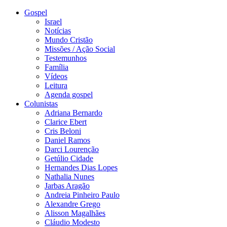
Gospel
Israel
Notícias
Mundo Cristão
Missões / Ação Social
Testemunhos
Família
Vídeos
Leitura
Agenda gospel
Colunistas
Adriana Bernardo
Clarice Ebert
Cris Beloni
Daniel Ramos
Darci Lourenção
Getúlio Cidade
Hernandes Dias Lopes
Nathalia Nunes
Jarbas Aragão
Andreia Pinheiro Paulo
Alexandre Grego
Alisson Magalhães
Cláudio Modesto