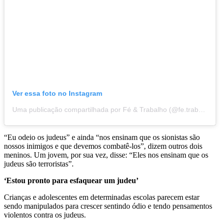
Ver essa foto no Instagram
Uma publicação compartilhada por Fé & Trabalho (@fe.trabalho)
“Eu odeio os judeus” e ainda “nos ensinam que os sionistas são
nossos inimigos e que devemos combatê-los”, dizem outros dois
meninos. Um jovem, por sua vez, disse: “Eles nos ensinam que os
judeus são terroristas”.
‘Estou pronto para esfaquear um judeu’
Crianças e adolescentes em determinadas escolas parecem estar
sendo manipulados para crescer sentindo ódio e tendo pensamentos
violentos contra os judeus.