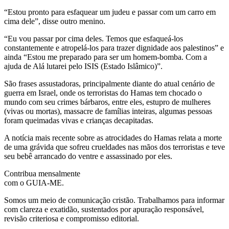
“Estou pronto para esfaquear um judeu e passar com um carro em
cima dele”, disse outro menino.
“Eu vou passar por cima deles. Temos que esfaqueá-los
constantemente e atropelá-los para trazer dignidade aos palestinos” e
ainda “Estou me preparado para ser um homem-bomba. Com a
ajuda de Alá lutarei pelo ISIS (Estado Islâmico)”.
São frases assustadoras, principalmente diante do atual cenário de
guerra em Israel, onde os terroristas do Hamas tem chocado o
mundo com seu crimes bárbaros, entre eles, estupro de mulheres
(vivas ou mortas), massacre de famílias inteiras, algumas pessoas
foram queimadas vivas e crianças decapitadas.
A notícia mais recente sobre as atrocidades do Hamas relata a morte
de uma grávida que sofreu crueldades nas mãos dos terroristas e teve
seu bebê arrancado do ventre e assassinado por eles.
Contribua mensalmente
com o GUIA-ME.
Somos um meio de comunicação cristão. Trabalhamos para informar
com clareza e exatidão, sustentados por apuração responsável,
revisão criteriosa e compromisso editorial.