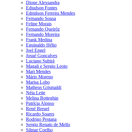
Dione Alexsandra
Ediudson Fontes
Edmilson Ferreira Mendes
Fernando Sousa
Felipe Morais
Fernando Queiróz
Fernando Moreira
Frank Medina
Eguinaldo Hélio
Joel Engel
Josué Gonçalves
Luciano Subirá
Magali e Sergio Leoto
Mari Mendes
Mário Moreno
Marisa Lobo
Matheus Grismaldi
Néia Leite
Melina Botteghin
Patrícia Alonso
René Breuel
Ricardo Soares
Rodrigo Pestana
Sergio Renato de Mello
Silmar Coelho