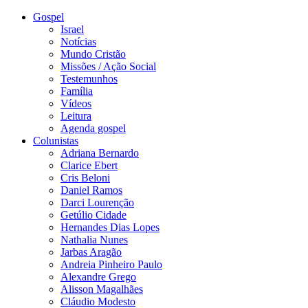
Gospel
Israel
Notícias
Mundo Cristão
Missões / Ação Social
Testemunhos
Família
Vídeos
Leitura
Agenda gospel
Colunistas
Adriana Bernardo
Clarice Ebert
Cris Beloni
Daniel Ramos
Darci Lourenção
Getúlio Cidade
Hernandes Dias Lopes
Nathalia Nunes
Jarbas Aragão
Andreia Pinheiro Paulo
Alexandre Grego
Alisson Magalhães
Cláudio Modesto