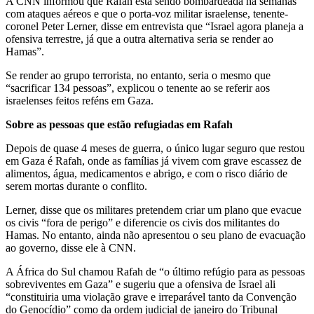
A CNN informou que Rafah está sendo bombardeada há semanas
com ataques aéreos e que o porta-voz militar israelense, tenente-
coronel Peter Lerner, disse em entrevista que “Israel agora planeja a
ofensiva terrestre, já que a outra alternativa seria se render ao
Hamas”.
Se render ao grupo terrorista, no entanto, seria o mesmo que
“sacrificar 134 pessoas”, explicou o tenente ao se referir aos
israelenses feitos reféns em Gaza.
Sobre as pessoas que estão refugiadas em Rafah
Depois de quase 4 meses de guerra, o único lugar seguro que restou
em Gaza é Rafah, onde as famílias já vivem com grave escassez de
alimentos, água, medicamentos e abrigo, e com o risco diário de
serem mortas durante o conflito.
Lerner, disse que os militares pretendem criar um plano que evacue
os civis “fora de perigo” e diferencie os civis dos militantes do
Hamas. No entanto, ainda não apresentou o seu plano de evacuação
ao governo, disse ele à CNN.
A África do Sul chamou Rafah de “o último refúgio para as pessoas
sobreviventes em Gaza” e sugeriu que a ofensiva de Israel ali
“constituiria uma violação grave e irreparável tanto da Convenção
do Genocídio” como da ordem judicial de janeiro do Tribunal