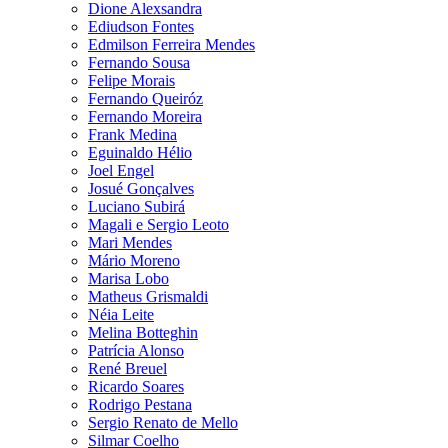
Dione Alexsandra
Ediudson Fontes
Edmilson Ferreira Mendes
Fernando Sousa
Felipe Morais
Fernando Queiróz
Fernando Moreira
Frank Medina
Eguinaldo Hélio
Joel Engel
Josué Gonçalves
Luciano Subirá
Magali e Sergio Leoto
Mari Mendes
Mário Moreno
Marisa Lobo
Matheus Grismaldi
Néia Leite
Melina Botteghin
Patrícia Alonso
René Breuel
Ricardo Soares
Rodrigo Pestana
Sergio Renato de Mello
Silmar Coelho