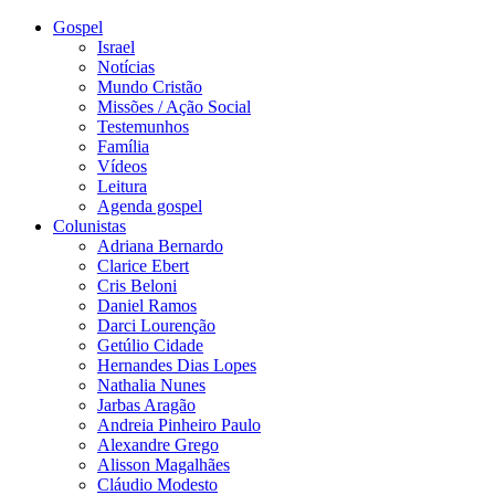
Gospel
Israel
Notícias
Mundo Cristão
Missões / Ação Social
Testemunhos
Família
Vídeos
Leitura
Agenda gospel
Colunistas
Adriana Bernardo
Clarice Ebert
Cris Beloni
Daniel Ramos
Darci Lourenção
Getúlio Cidade
Hernandes Dias Lopes
Nathalia Nunes
Jarbas Aragão
Andreia Pinheiro Paulo
Alexandre Grego
Alisson Magalhães
Cláudio Modesto