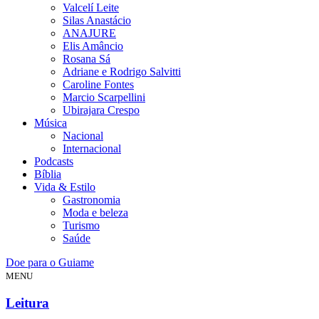
Valcelí Leite
Silas Anastácio
ANAJURE
Elis Amâncio
Rosana Sá
Adriane e Rodrigo Salvitti
Caroline Fontes
Marcio Scarpellini
Ubirajara Crespo
Música
Nacional
Internacional
Podcasts
Bíblia
Vida & Estilo
Gastronomia
Moda e beleza
Turismo
Saúde
Doe para o Guiame
MENU
Leitura