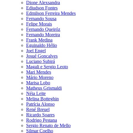
Dione Alexsandra
Ediudson Fontes
Edmilson Ferreira Mendes
Fernando Sousa
Felipe Morais
Fernando Queiróz
Fernando Moreira
Frank Medina
Eguinaldo Hélio
Joel Engel
Josué Gonçalves
Luciano Subirá
Magali e Sergio Leoto
Mari Mendes
Mário Moreno
Marisa Lobo
Matheus Grismaldi
Néia Leite
Melina Botteghin
Patrícia Alonso
René Breuel
Ricardo Soares
Rodrigo Pestana
Sergio Renato de Mello
Silmar Coelho