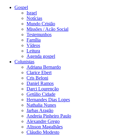
Gospel
Israel
Notícias
Mundo Cristão
Missões / Ação Social
Testemunhos
Família
Vídeos
Leitura
Agenda gospel
Colunistas
Adriana Bernardo
Clarice Ebert
Cris Beloni
Daniel Ramos
Darci Lourenção
Getúlio Cidade
Hernandes Dias Lopes
Nathalia Nunes
Jarbas Aragão
Andreia Pinheiro Paulo
Alexandre Grego
Alisson Magalhães
Cláudio Modesto