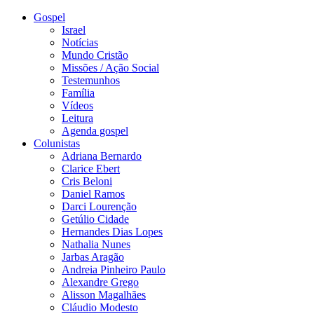
Gospel
Israel
Notícias
Mundo Cristão
Missões / Ação Social
Testemunhos
Família
Vídeos
Leitura
Agenda gospel
Colunistas
Adriana Bernardo
Clarice Ebert
Cris Beloni
Daniel Ramos
Darci Lourenção
Getúlio Cidade
Hernandes Dias Lopes
Nathalia Nunes
Jarbas Aragão
Andreia Pinheiro Paulo
Alexandre Grego
Alisson Magalhães
Cláudio Modesto