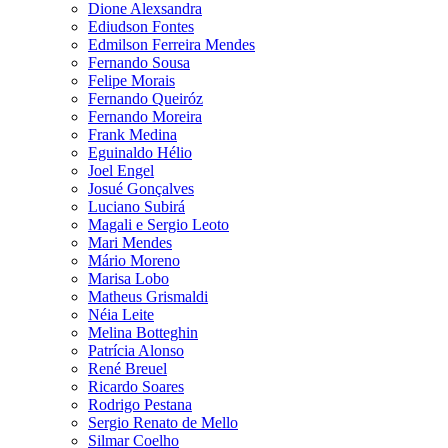
Dione Alexsandra
Ediudson Fontes
Edmilson Ferreira Mendes
Fernando Sousa
Felipe Morais
Fernando Queiróz
Fernando Moreira
Frank Medina
Eguinaldo Hélio
Joel Engel
Josué Gonçalves
Luciano Subirá
Magali e Sergio Leoto
Mari Mendes
Mário Moreno
Marisa Lobo
Matheus Grismaldi
Néia Leite
Melina Botteghin
Patrícia Alonso
René Breuel
Ricardo Soares
Rodrigo Pestana
Sergio Renato de Mello
Silmar Coelho