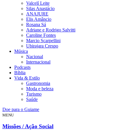
Valcelí Leite
Silas Anastácio
ANAJURE
Elis Amâncio
Rosana Sá
Adriane e Rodrigo Salvitti
Caroline Fontes
Marcio Scarpellini
Ubirajara Crespo
Música
Nacional
Internacional
Podcasts
Bíblia
Vida & Estilo
Gastronomia
Moda e beleza
Turismo
Saúde
Doe para o Guiame
MENU
Missões / Ação Social