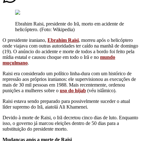
Ebrahim Raisi, presidente do Irã, morto em acidente de
helicóptero. (Foto: Wikipedia)
O presidente iraniano,
Ebrahim Raisi
, morreu após o helicóptero
onde viajava com outras autoridades ter caído na manhã de domingo
(19). O anúncio do acidente e morte de todos a bordo foi feito pela
mídia estatal e causou choque em todo o Irã e no
mundo
muçulmano
.
Raisi era considerado um político linha-dura com um histórico de
repressão aos próprios iranianos: ele supervisionou as execuções de
mais de 30 mil pessoas em 1988. Mais recentemente, ordenou
punições a mulheres sobre o
uso do hijab
(véu islâmico).
Raisi estava sendo preparado para possivelmente suceder o atual
líder supremo do Irã, aiatolá Ali Khamenei.
Devido à morte de Raisi, o Irã decretou cinco dias de luto. Enquanto
isso, o governo já marcou eleições dentro de 50 dias para a
substituição do presidente morto.
Mudanças após a morte de Raisi