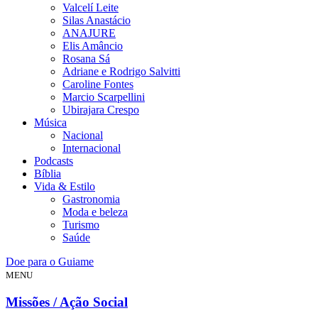
Valcelí Leite
Silas Anastácio
ANAJURE
Elis Amâncio
Rosana Sá
Adriane e Rodrigo Salvitti
Caroline Fontes
Marcio Scarpellini
Ubirajara Crespo
Música
Nacional
Internacional
Podcasts
Bíblia
Vida & Estilo
Gastronomia
Moda e beleza
Turismo
Saúde
Doe para o Guiame
MENU
Missões / Ação Social