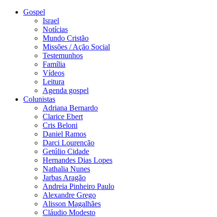
Gospel
Israel
Notícias
Mundo Cristão
Missões / Ação Social
Testemunhos
Família
Vídeos
Leitura
Agenda gospel
Colunistas
Adriana Bernardo
Clarice Ebert
Cris Beloni
Daniel Ramos
Darci Lourenção
Getúlio Cidade
Hernandes Dias Lopes
Nathalia Nunes
Jarbas Aragão
Andreia Pinheiro Paulo
Alexandre Grego
Alisson Magalhães
Cláudio Modesto