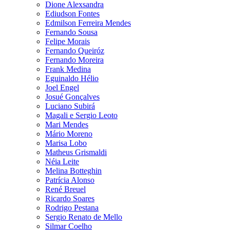
Dione Alexsandra
Ediudson Fontes
Edmilson Ferreira Mendes
Fernando Sousa
Felipe Morais
Fernando Queiróz
Fernando Moreira
Frank Medina
Eguinaldo Hélio
Joel Engel
Josué Gonçalves
Luciano Subirá
Magali e Sergio Leoto
Mari Mendes
Mário Moreno
Marisa Lobo
Matheus Grismaldi
Néia Leite
Melina Botteghin
Patrícia Alonso
René Breuel
Ricardo Soares
Rodrigo Pestana
Sergio Renato de Mello
Silmar Coelho