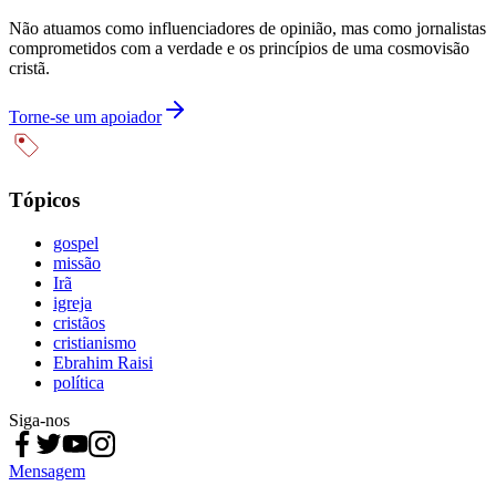
Não atuamos como influenciadores de opinião, mas como jornalistas
comprometidos com a verdade e os princípios de uma cosmovisão
cristã.
Torne-se um apoiador
Tópicos
gospel
missão
Irã
igreja
cristãos
cristianismo
Ebrahim Raisi
política
Siga-nos
Mensagem