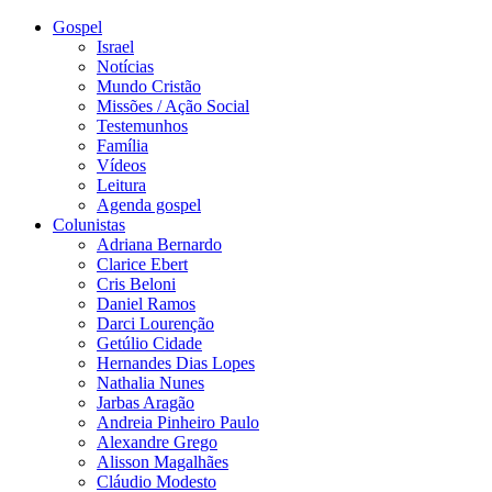
Gospel
Israel
Notícias
Mundo Cristão
Missões / Ação Social
Testemunhos
Família
Vídeos
Leitura
Agenda gospel
Colunistas
Adriana Bernardo
Clarice Ebert
Cris Beloni
Daniel Ramos
Darci Lourenção
Getúlio Cidade
Hernandes Dias Lopes
Nathalia Nunes
Jarbas Aragão
Andreia Pinheiro Paulo
Alexandre Grego
Alisson Magalhães
Cláudio Modesto