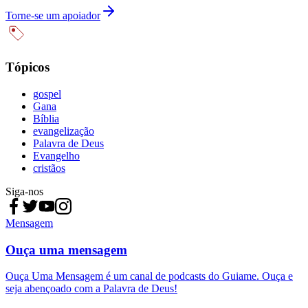
Torne-se um apoiador
Tópicos
gospel
Gana
Bíblia
evangelização
Palavra de Deus
Evangelho
cristãos
Siga-nos
Mensagem
Ouça uma mensagem
Ouça Uma Mensagem é um canal de podcasts do Guiame. Ouça e
seja abençoado com a Palavra de Deus!