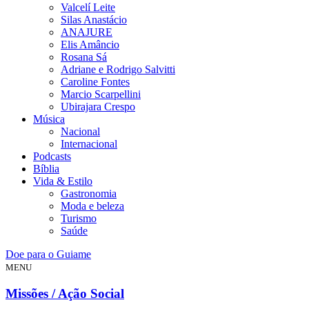
Valcelí Leite
Silas Anastácio
ANAJURE
Elis Amâncio
Rosana Sá
Adriane e Rodrigo Salvitti
Caroline Fontes
Marcio Scarpellini
Ubirajara Crespo
Música
Nacional
Internacional
Podcasts
Bíblia
Vida & Estilo
Gastronomia
Moda e beleza
Turismo
Saúde
Doe para o Guiame
MENU
Missões / Ação Social