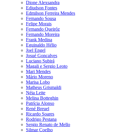
Dione Alexsandra
Ediudson Fontes
Edmilson Ferreira Mendes
Fernando Sousa
Felipe Morais
Fernando Queiróz
Fernando Moreira
Frank Medina
Eguinaldo Hélio
Joel Engel
Josué Gonçalves
Luciano Subirá
Magali e Sergio Leoto
Mari Mendes
Mário Moreno
Marisa Lobo
Matheus Grismaldi
Néia Leite
Melina Botteghin
Patrícia Alonso
René Breuel
Ricardo Soares
Rodrigo Pestana
Sergio Renato de Mello
Silmar Coelho