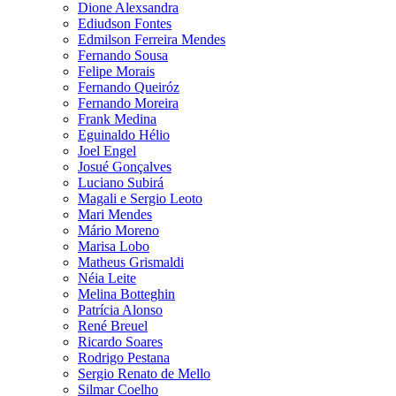
Dione Alexsandra
Ediudson Fontes
Edmilson Ferreira Mendes
Fernando Sousa
Felipe Morais
Fernando Queiróz
Fernando Moreira
Frank Medina
Eguinaldo Hélio
Joel Engel
Josué Gonçalves
Luciano Subirá
Magali e Sergio Leoto
Mari Mendes
Mário Moreno
Marisa Lobo
Matheus Grismaldi
Néia Leite
Melina Botteghin
Patrícia Alonso
René Breuel
Ricardo Soares
Rodrigo Pestana
Sergio Renato de Mello
Silmar Coelho