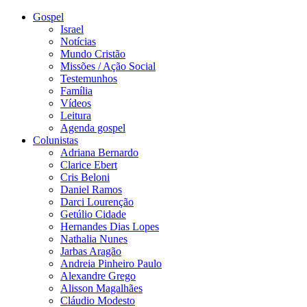
Gospel
Israel
Notícias
Mundo Cristão
Missões / Ação Social
Testemunhos
Família
Vídeos
Leitura
Agenda gospel
Colunistas
Adriana Bernardo
Clarice Ebert
Cris Beloni
Daniel Ramos
Darci Lourenção
Getúlio Cidade
Hernandes Dias Lopes
Nathalia Nunes
Jarbas Aragão
Andreia Pinheiro Paulo
Alexandre Grego
Alisson Magalhães
Cláudio Modesto