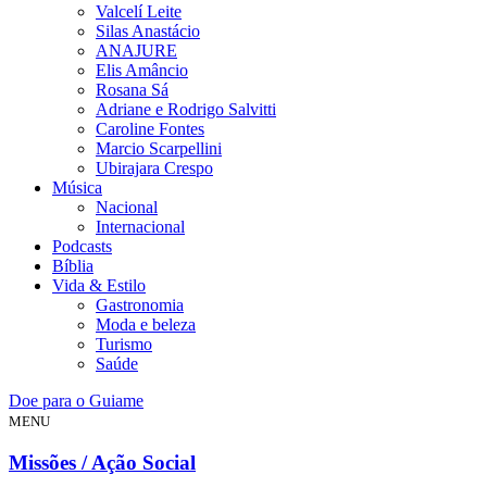
Valcelí Leite
Silas Anastácio
ANAJURE
Elis Amâncio
Rosana Sá
Adriane e Rodrigo Salvitti
Caroline Fontes
Marcio Scarpellini
Ubirajara Crespo
Música
Nacional
Internacional
Podcasts
Bíblia
Vida & Estilo
Gastronomia
Moda e beleza
Turismo
Saúde
Doe para o Guiame
MENU
Missões / Ação Social