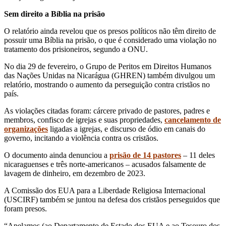
Sem direito a Bíblia na prisão
O relatório ainda revelou que os presos políticos não têm direito de
possuir uma Bíblia na prisão, o que é considerado uma violação no
tratamento dos prisioneiros, segundo a ONU.
No dia 29 de fevereiro, o Grupo de Peritos em Direitos Humanos
das Nações Unidas na Nicarágua (GHREN) também divulgou um
relatório, mostrando o aumento da perseguição contra cristãos no
país.
As violações citadas foram: cárcere privado de pastores, padres e
membros, confisco de igrejas e suas propriedades,
cancelamento de
organizações
ligadas a igrejas, e discurso de ódio em canais do
governo, incitando a violência contra os cristãos.
O documento ainda denunciou a
prisão de 14 pastores
– 11 deles
nicaraguenses e três norte-americanos – acusados falsamente de
lavagem de dinheiro, em dezembro de 2023.
A Comissão dos EUA para a Liberdade Religiosa Internacional
(USCIRF) também se juntou na defesa dos cristãos perseguidos que
foram presos.
“Apelamos (ao Departamento de Estado dos EUA e ao Tesouro dos