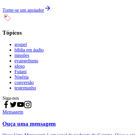
Torne-se um apoiador
Tópicos
gospel
bíblia em áudio
missões
evangelismo
idoso
Fulani
Nigéria
conversão
testemunho
Siga-nos
Mensagem
Ouça uma mensagem