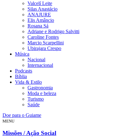
Valcelí Leite
Silas Anastácio
ANAJURE
Elis Amâncio
Rosana Sá
Adriane e Rodrigo Salvitti
Caroline Fontes
Marcio Scarpellini
Ubirajara Crespo
Música
Nacional
Internacional
Podcasts
Bíblia
Vida & Estilo
Gastronomia
Moda e beleza
Turismo
Saúde
Doe para o Guiame
MENU
Missões / Ação Social