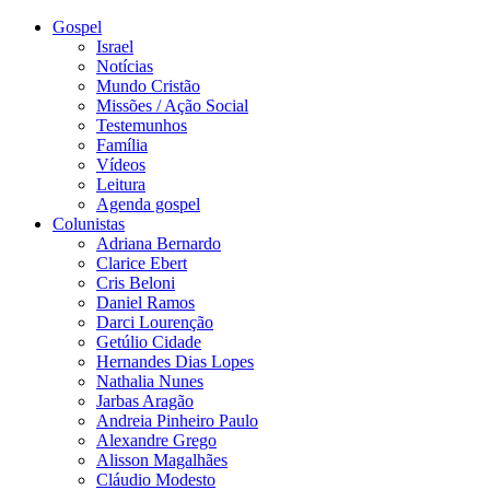
Gospel
Israel
Notícias
Mundo Cristão
Missões / Ação Social
Testemunhos
Família
Vídeos
Leitura
Agenda gospel
Colunistas
Adriana Bernardo
Clarice Ebert
Cris Beloni
Daniel Ramos
Darci Lourenção
Getúlio Cidade
Hernandes Dias Lopes
Nathalia Nunes
Jarbas Aragão
Andreia Pinheiro Paulo
Alexandre Grego
Alisson Magalhães
Cláudio Modesto