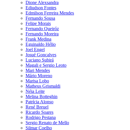
Dione Alexsandra
Ediudson Fontes
Edmilson Ferreira Mendes
Fernando Sousa
Felipe Morais
Fernando Queiróz
Fernando Moreira
Frank Medina
Eguinaldo Hélio
Joel Engel
Josué Gonçalves
Luciano Subirá
Magali e Sergio Leoto
Mari Mendes
Mário Moreno
Marisa Lobo
Matheus Grismaldi
Néia Leite
Melina Botteghin
Patrícia Alonso
René Breuel
Ricardo Soares
Rodrigo Pestana
Sergio Renato de Mello
Silmar Coelho