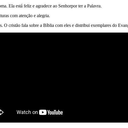
ma. Ela está feliz e agradece ao Senhorpor ter a Palavra.
uras com atenção e alegria.
. O cristão fala sobre a Bíblia com eles e distribui exemplares do Evan