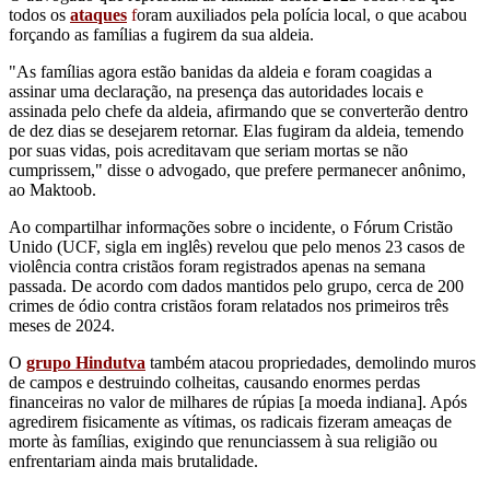
todos os
ataques
f
oram auxiliados pela polícia local, o que acabou
forçando as famílias a fugirem da sua aldeia.
"As famílias agora estão banidas da aldeia e foram coagidas a
assinar uma declaração, na presença das autoridades locais e
assinada pelo chefe da aldeia, afirmando que se converterão dentro
de dez dias se desejarem retornar. Elas fugiram da aldeia, temendo
por suas vidas, pois acreditavam que seriam mortas se não
cumprissem," disse o advogado, que prefere permanecer anônimo,
ao Maktoob.
Ao compartilhar informações sobre o incidente, o Fórum Cristão
Unido (UCF, sigla em inglês) revelou que pelo menos 23 casos de
violência contra cristãos foram registrados apenas na semana
passada. De acordo com dados mantidos pelo grupo, cerca de 200
crimes de ódio contra cristãos foram relatados nos primeiros três
meses de 2024.
O
grupo Hindutva
também atacou propriedades, demolindo muros
de campos e destruindo colheitas, causando enormes perdas
financeiras no valor de milhares de rúpias [a moeda indiana]. Após
agredirem fisicamente as vítimas, os radicais fizeram ameaças de
morte às famílias, exigindo que renunciassem à sua religião ou
enfrentariam ainda mais brutalidade.