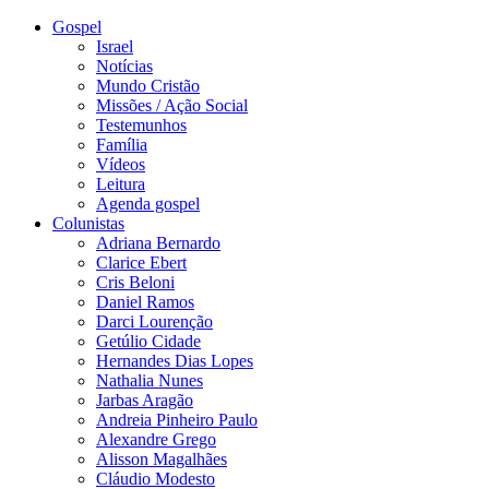
Gospel
Israel
Notícias
Mundo Cristão
Missões / Ação Social
Testemunhos
Família
Vídeos
Leitura
Agenda gospel
Colunistas
Adriana Bernardo
Clarice Ebert
Cris Beloni
Daniel Ramos
Darci Lourenção
Getúlio Cidade
Hernandes Dias Lopes
Nathalia Nunes
Jarbas Aragão
Andreia Pinheiro Paulo
Alexandre Grego
Alisson Magalhães
Cláudio Modesto