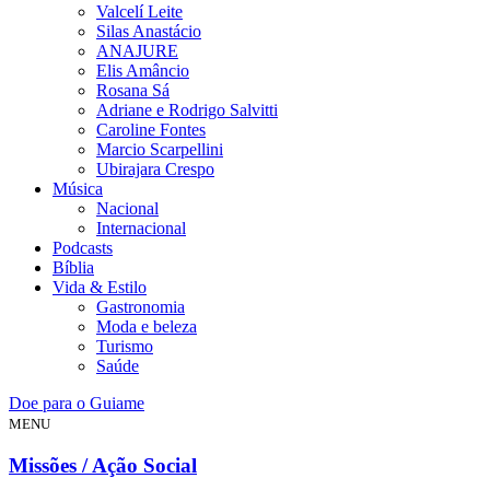
Valcelí Leite
Silas Anastácio
ANAJURE
Elis Amâncio
Rosana Sá
Adriane e Rodrigo Salvitti
Caroline Fontes
Marcio Scarpellini
Ubirajara Crespo
Música
Nacional
Internacional
Podcasts
Bíblia
Vida & Estilo
Gastronomia
Moda e beleza
Turismo
Saúde
Doe para o Guiame
MENU
Missões / Ação Social