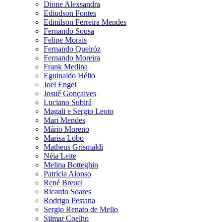
Dione Alexsandra
Ediudson Fontes
Edmilson Ferreira Mendes
Fernando Sousa
Felipe Morais
Fernando Queiróz
Fernando Moreira
Frank Medina
Eguinaldo Hélio
Joel Engel
Josué Gonçalves
Luciano Subirá
Magali e Sergio Leoto
Mari Mendes
Mário Moreno
Marisa Lobo
Matheus Grismaldi
Néia Leite
Melina Botteghin
Patrícia Alonso
René Breuel
Ricardo Soares
Rodrigo Pestana
Sergio Renato de Mello
Silmar Coelho