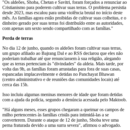
"Os aldeões, Shoba, Chetan e Savitri, foram forçados a renunciar ao
Cristianismo para poderem cultivar suas terras. O problema persistia
desde 2023, mas escalou para uma violência brutal no início deste
mês. As famílias agora estão proibidas de cultivar suas colheitas, e o
dinheiro gerado por suas terras foi distribuído entre as autoridades,
com apenas um sexto sendo compartilhado com as famílias."
Perda de terras
No dia 12 de junho, quando os aldeões foram cultivar suas terras,
um grupo afiliado ao Bajrang Dal e ao RSS declarou que eles não
poderiam trabalhar até que renunciassem à sua religião, alegando
que as terras pertenciam às "divindades" da aldeia. Mais tarde, por
volta das 9h, as famílias foram arrastadas para fora de suas casas,
espancadas implacavelmente e detidas no Panchayat Bhawan
(centro administrativo e de reuniões das comunidades locais) até
cerca das 15h.
Isso incluiu algumas meninas menores de idade que foram detidas
com a ajuda da polícia, segundo a denúncia acessada pelo Maktoob.
"Há alguns meses, esses grupos chegaram a queimar os campos de
milho pertencentes às famílias cristãs para intimidá-las a se
converterem. Durante o ataque de 12 de junho, Shoba teve uma
perna fraturada devido a uma surra severa", afirmou o advogado.