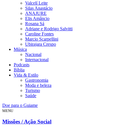
Valcelí Leite
Silas Anastácio
ANAJURE
Elis Amâncio
Rosana Sá
Adriane e Rodrigo Salvitti
Caroline Fontes
Marcio Scarpellini
Ubirajara Crespo
Música
Nacional
Internacional
Podcasts
Bíblia
Vida & Estilo
Gastronomia
Moda e beleza
Turismo
Saúde
Doe para o Guiame
MENU
Missões / Ação Social