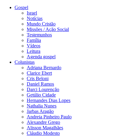
Gospel
Israel
Notícias
Mundo Cristão
Missões / Ação Social
Testemunhos
Família
Vídeos
Leitura
Agenda gospel
Colunistas
Adriana Bernardo
Clarice Ebert
Cris Beloni
Daniel Ramos
Darci Lourenção
Getúlio Cidade
Hernandes Dias Lopes
Nathalia Nunes
Jarbas Aragão
Andreia Pinheiro Paulo
Alexandre Grego
Alisson Magalhães
Cláudio Modesto