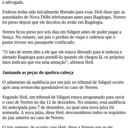
a advogada.
Embora tenha sido inicialmente liberado para voar, Heil disse que as
autoridades de Nova Délhi telefonaram antes para Bagdogra. Nerren
foi preso depois que ele decolou do avião em Bagdogra.
Nerren ficou preso por seis dias em Siliguri antes de poder pagar a
fiança. No entanto, um juiz o proibiu de viajar e ordenou que o
pastor tivesse seu passaporte confiscado.
"O fato de terem dito a ele que ele estava liberado para ir embora e
alertado Bagdogra para prendê-lo quando ele chegou lá, os próprios
fatos indicam que era uma armação", afirmou Heil.
Juntando as peças do quebra-cabeça
O adiamento da audiência por um juiz no tribunal de Siliguri ocorre
após uma reviravolta questionável no caso de Nerren.
Segundo Heil, um tribunal de Siliguri estava programado para ouvir
o caso de Nerren no dia 12 de dezembro. No entanto, essa audiência
foi antecipada para 7 de dezembro, na qual uma nova juíza foi
nomeada. A nova juíza, disse Heil, desconsiderou todos os requisitos
do juiz anterior no caso de Nerren.
O juiz anterior, de acordo com Heil, disse a Nerren que se ele