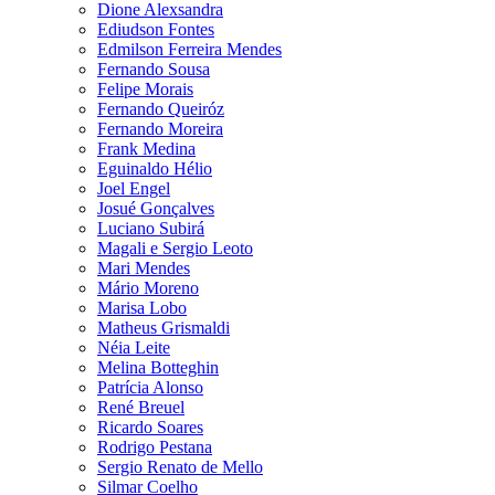
Dione Alexsandra
Ediudson Fontes
Edmilson Ferreira Mendes
Fernando Sousa
Felipe Morais
Fernando Queiróz
Fernando Moreira
Frank Medina
Eguinaldo Hélio
Joel Engel
Josué Gonçalves
Luciano Subirá
Magali e Sergio Leoto
Mari Mendes
Mário Moreno
Marisa Lobo
Matheus Grismaldi
Néia Leite
Melina Botteghin
Patrícia Alonso
René Breuel
Ricardo Soares
Rodrigo Pestana
Sergio Renato de Mello
Silmar Coelho