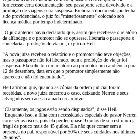
fornecesse certa documentação, seu passaporte seria devolvido e a
proibição de viagens seria suspensa. Embora a documentação tenha
sido providenciada, o juiz foi "misteriosamente" colocado sob
licença médica por tempo indeterminado.
"O juiz anterior havia declarado que, assim que recebesse o relatório
da alfândega e o promotor não se opusesse, liberaria o passaporte e
cancelaria a proibição de viajar", explicou Heil.
“A nova juíza recebeu o relatório e o promotor não teve objeções,
mas o passaporte não foi liberado, nem a proibição de viajar foi
suspensa. Ela solicitou um relatório ao promotor uma audiência para
12 de dezembro, data em que o promotor simplesmente não
apareceu e não foi encontrado”.
Heil afirmou que, quando as cópias da ordem judicial foram
recebidas, a novo juíza encerrou o caso, deixando Nerren e seus
advogados sem acesso a nada no arquivo.
"Claramente, os jogos estão sendo disputados", disse Heil.
“Enquanto isso, a filha com necessidades especiais do pastor Nerren
corre sérios riscos, pois ela perdeu quase 9 quilos de sua estrutura já
frágil de pouco mais de 45 quilos. Ela não quer comer sem a
presença do pai, responsável por 50% de seus cuidados nos últimos
29 anos”.