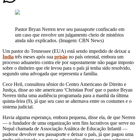
Pastor Bryan Nerren teve seu passaporte confiscado em
um caso que envolve um julgamento cheio de mistérios
ainda não explicados. (Imagem: CBN News)
Um pastor do Tennessee (EUA) está sendo impedido de deixar a
Índia
três meses após sua
prisão
no país oriental, embora um
processo aduaneiro contra ele por supostamente não pagar imposto
sobre o dinheiro que ele levou para o país já tenha sido resolvido,
segundo uma advogada que representa a família.
Cece Heil, consultora sênior do Centro Americano de Direito e
Justiça, disse ao site americano 'Christian Post' que o pastor Bryan
Nerren tinha uma audiência programada para a manhã da última
quinta-feira (9), já que seu caso se alternava entre os costumes e o
sistema judicial.
Havia alguma esperança, embora pequena, disse ela, de que Nerren
— o fundador de uma organização sem fins lucrativos que serve no
Nepal chamada de Associação Asiática de Educação Infantil —
pudesse devolver seu passaporte e deixar o país, já que pagou uma
multa relacionada a o que os advogados dizem ser uma cobrança