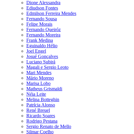
Dione Alexsandra
Ediudson Fontes
Edmilson Ferreira Mendes
Fernando Sousa
Felipe Morais
Fernando Queiróz
Fernando Moreira
Frank Medina
Eguinaldo Hélio
Joel Engel
Josué Gonçalves
Luciano Subirá
Magali e Sergio Leoto
Mari Mendes
Mário Moreno
Marisa Lobo
Matheus Grismaldi
Néia Leite
Melina Botteghin
Patrícia Alonso
René Breuel
Ricardo Soares
Rodrigo Pestana
Sergio Renato de Mello
Silmar Coelho