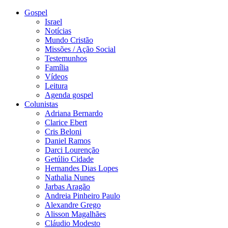
Gospel
Israel
Notícias
Mundo Cristão
Missões / Ação Social
Testemunhos
Família
Vídeos
Leitura
Agenda gospel
Colunistas
Adriana Bernardo
Clarice Ebert
Cris Beloni
Daniel Ramos
Darci Lourenção
Getúlio Cidade
Hernandes Dias Lopes
Nathalia Nunes
Jarbas Aragão
Andreia Pinheiro Paulo
Alexandre Grego
Alisson Magalhães
Cláudio Modesto