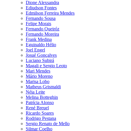
Dione Alexsandra
Ediudson Fontes
Edmilson Ferreira Mendes
Fernando Sousa
Felipe Morais
Fernando Queiróz
Fernando Moreira
Frank Medina
Eguinaldo Hélio
Joel Engel
Josué Gonçalves
Luciano Subirá
Magali e Sergio Leoto
Mari Mendes
Mário Moreno
Marisa Lobo
Matheus Grismaldi
Néia Leite
Melina Botteghin
Patrícia Alonso
René Breuel
Ricardo Soares
Rodrigo Pestana
Sergio Renato de Mello
Silmar Coelho