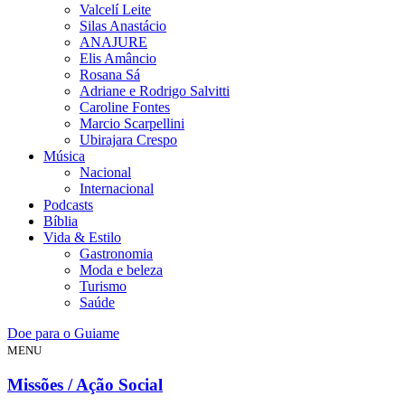
Valcelí Leite
Silas Anastácio
ANAJURE
Elis Amâncio
Rosana Sá
Adriane e Rodrigo Salvitti
Caroline Fontes
Marcio Scarpellini
Ubirajara Crespo
Música
Nacional
Internacional
Podcasts
Bíblia
Vida & Estilo
Gastronomia
Moda e beleza
Turismo
Saúde
Doe para o Guiame
MENU
Missões / Ação Social