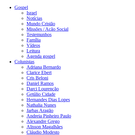
Gospel
Israel
Notícias
Mundo Cristão
Missões / Ação Social
Testemunhos
Família
Vídeos
Leitura
Agenda gospel
Colunistas
Adriana Bernardo
Clarice Ebert
Cris Beloni
Daniel Ramos
Darci Lourenção
Getúlio Cidade
Hernandes Dias Lopes
Nathalia Nunes
Jarbas Aragão
Andreia Pinheiro Paulo
Alexandre Grego
Alisson Magalhães
Cláudio Modesto