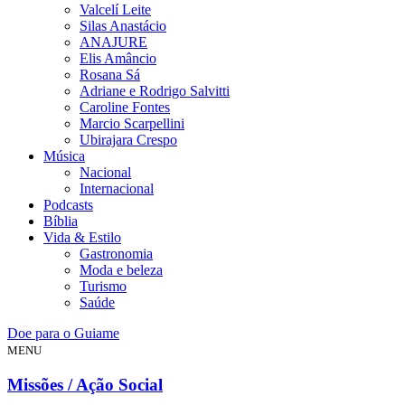
Valcelí Leite
Silas Anastácio
ANAJURE
Elis Amâncio
Rosana Sá
Adriane e Rodrigo Salvitti
Caroline Fontes
Marcio Scarpellini
Ubirajara Crespo
Música
Nacional
Internacional
Podcasts
Bíblia
Vida & Estilo
Gastronomia
Moda e beleza
Turismo
Saúde
Doe para o Guiame
MENU
Missões / Ação Social