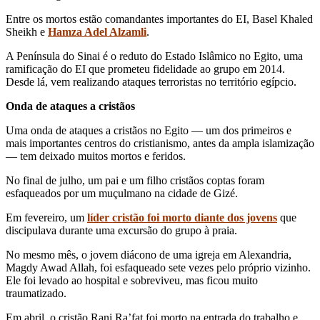
Entre os mortos estão comandantes importantes do EI, Basel Khaled
Sheikh e
Hamza Adel Alzamli
.
A Península do Sinai é o reduto do Estado Islâmico no Egito, uma
ramificação do EI que prometeu fidelidade ao grupo em 2014.
Desde lá, vem realizando ataques terroristas no território egípcio.
Onda de ataques a cristãos
Uma onda de ataques a cristãos no Egito — um dos primeiros e
mais importantes centros do cristianismo, antes da ampla islamização
— tem deixado muitos mortos e feridos.
No final de julho, um pai e um filho cristãos coptas foram
esfaqueados por um muçulmano na cidade de Gizé.
Em fevereiro, um
líder cristão foi morto diante dos jovens
que
discipulava durante uma excursão do grupo à praia.
No mesmo mês, o jovem diácono de uma igreja em Alexandria,
Magdy Awad Allah, foi esfaqueado sete vezes pelo próprio vizinho.
Ele foi levado ao hospital e sobreviveu, mas ficou muito
traumatizado.
Em abril, o cristão Rani Ra’fat foi morto na entrada do trabalho e,