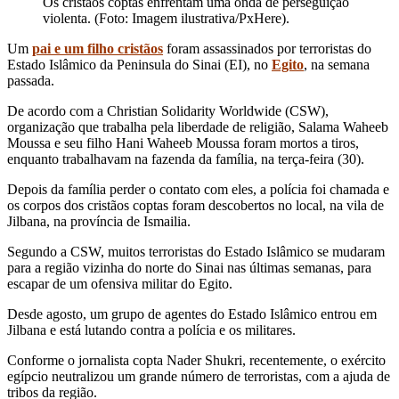
Os cristãos coptas enfrentam uma onda de perseguição
violenta. (Foto: Imagem ilustrativa/PxHere).
Um
pai e um filho cristãos
foram assassinados por terroristas do
Estado Islâmico da Peninsula do Sinai (EI), no
Egito
, na semana
passada.
De acordo com a Christian Solidarity Worldwide (CSW),
organização que trabalha pela liberdade de religião, Salama Waheeb
Moussa e seu filho Hani Waheeb Moussa foram mortos a tiros,
enquanto trabalhavam na fazenda da família, na terça-feira (30).
Depois da família perder o contato com eles, a polícia foi chamada e
os corpos dos cristãos coptas foram descobertos no local, na vila de
Jilbana, na província de Ismailia.
Segundo a CSW, muitos terroristas do Estado Islâmico se mudaram
para a região vizinha do norte do Sinai nas últimas semanas, para
escapar de um ofensiva militar do Egito.
Desde agosto, um grupo de agentes do Estado Islâmico entrou em
Jilbana e está lutando contra a polícia e os militares.
Conforme o jornalista copta Nader Shukri, recentemente, o exército
egípcio neutralizou um grande número de terroristas, com a ajuda de
tribos da região.