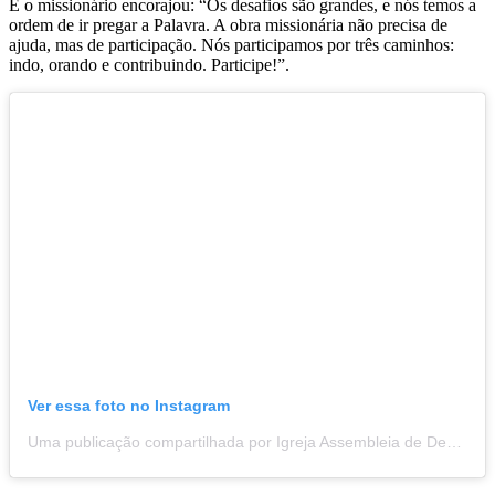
E o missionário encorajou: “Os desafios são grandes, e nós temos a
ordem de ir pregar a Palavra. A obra missionária não precisa de
ajuda, mas de participação. Nós participamos por três caminhos:
indo, orando e contribuindo. Participe!”.
Ver essa foto no Instagram
Uma publicação compartilhada por Igreja Assembleia de Deus em Lajeado - RS (@ad.lajeado.igreja)