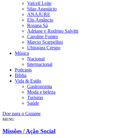
Valcelí Leite
Silas Anastácio
ANAJURE
Elis Amâncio
Rosana Sá
Adriane e Rodrigo Salvitti
Caroline Fontes
Marcio Scarpellini
Ubirajara Crespo
Música
Nacional
Internacional
Podcasts
Bíblia
Vida & Estilo
Gastronomia
Moda e beleza
Turismo
Saúde
Doe para o Guiame
MENU
Missões / Ação Social