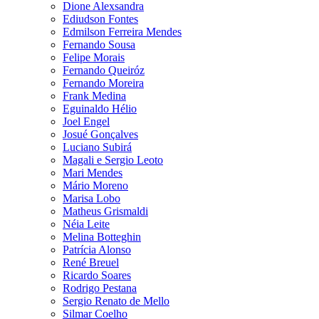
Dione Alexsandra
Ediudson Fontes
Edmilson Ferreira Mendes
Fernando Sousa
Felipe Morais
Fernando Queiróz
Fernando Moreira
Frank Medina
Eguinaldo Hélio
Joel Engel
Josué Gonçalves
Luciano Subirá
Magali e Sergio Leoto
Mari Mendes
Mário Moreno
Marisa Lobo
Matheus Grismaldi
Néia Leite
Melina Botteghin
Patrícia Alonso
René Breuel
Ricardo Soares
Rodrigo Pestana
Sergio Renato de Mello
Silmar Coelho