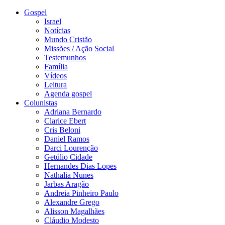
Gospel
Israel
Notícias
Mundo Cristão
Missões / Ação Social
Testemunhos
Família
Vídeos
Leitura
Agenda gospel
Colunistas
Adriana Bernardo
Clarice Ebert
Cris Beloni
Daniel Ramos
Darci Lourenção
Getúlio Cidade
Hernandes Dias Lopes
Nathalia Nunes
Jarbas Aragão
Andreia Pinheiro Paulo
Alexandre Grego
Alisson Magalhães
Cláudio Modesto