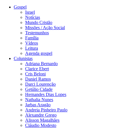
Gospel
Israel
Notícias
Mundo Cristão
Missões / Ação Social
Testemunhos
Família
Vídeos
Leitura
Agenda gospel
Colunistas
Adriana Bernardo
Clarice Ebert
Cris Beloni
Daniel Ramos
Darci Lourenção
Getúlio Cidade
Hernandes Dias Lopes
Nathalia Nunes
Jarbas Aragão
Andreia Pinheiro Paulo
Alexandre Grego
Alisson Magalhães
Cláudio Modesto