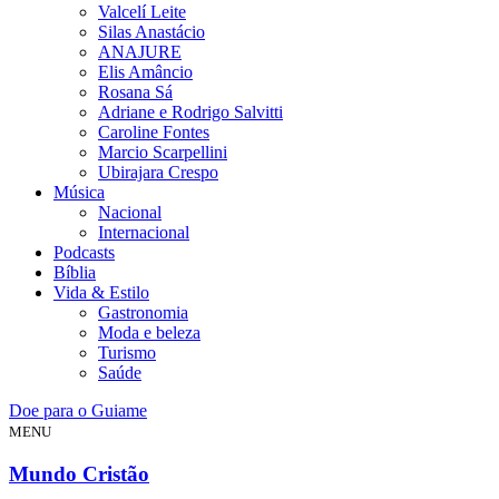
Valcelí Leite
Silas Anastácio
ANAJURE
Elis Amâncio
Rosana Sá
Adriane e Rodrigo Salvitti
Caroline Fontes
Marcio Scarpellini
Ubirajara Crespo
Música
Nacional
Internacional
Podcasts
Bíblia
Vida & Estilo
Gastronomia
Moda e beleza
Turismo
Saúde
Doe para o Guiame
MENU
Mundo Cristão