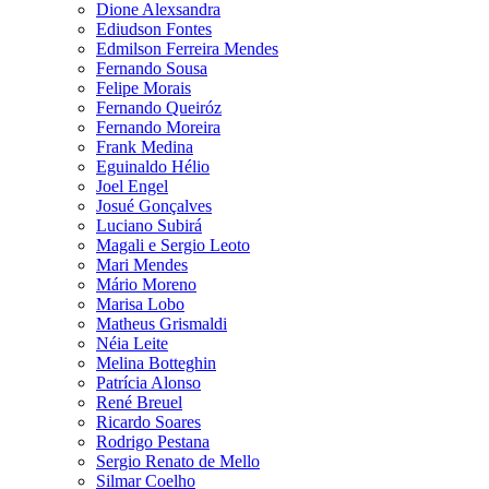
Dione Alexsandra
Ediudson Fontes
Edmilson Ferreira Mendes
Fernando Sousa
Felipe Morais
Fernando Queiróz
Fernando Moreira
Frank Medina
Eguinaldo Hélio
Joel Engel
Josué Gonçalves
Luciano Subirá
Magali e Sergio Leoto
Mari Mendes
Mário Moreno
Marisa Lobo
Matheus Grismaldi
Néia Leite
Melina Botteghin
Patrícia Alonso
René Breuel
Ricardo Soares
Rodrigo Pestana
Sergio Renato de Mello
Silmar Coelho